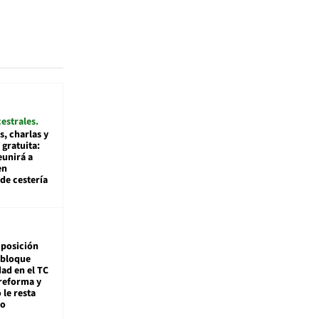
cestrales
s, charlas y
 gratuita:
eunirá a
en
de cestería
posición
 bloque
dad en el TC
reforma y
 le resta
mo