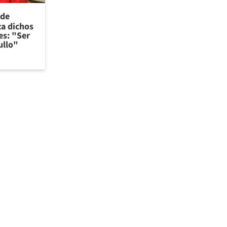
 de
za dichos
es: "Ser
ullo"