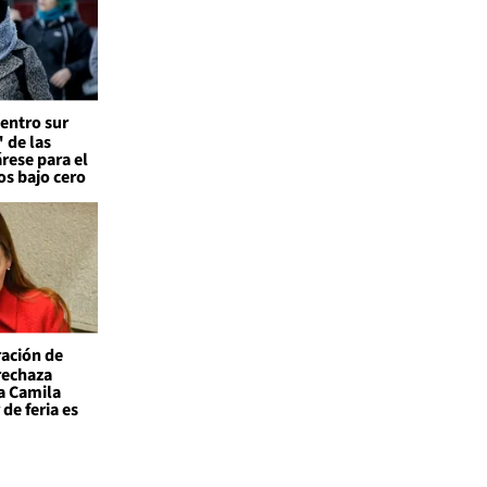
entro sur
 de las
árese para el
os bajo cero
ación de
 rechaza
a Camila
de feria es