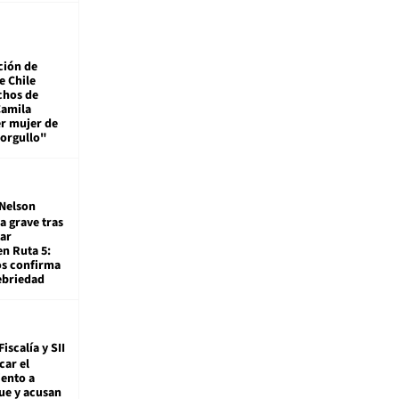
ción de
e Chile
chos de
Camila
er mujer de
 orgullo"
Nelson
a grave tras
ar
en Ruta 5:
os confirma
ebriedad
Fiscalía y SII
car el
ento a
ue y acusan