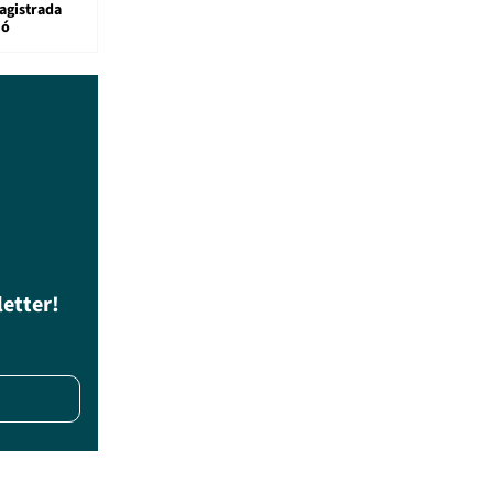
agistrada
ió
letter!