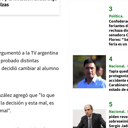
lzas
Política
Confedera
feriantes d
rechaza di
senadora 
Flores: "S
feria es un
argumentó a la TV argentina
 probado distintas
Nacional
e decidió cambiar al alumno
Tapia qued
protagoniz
accidente 
Carabiner
estado de 
nzález agregó que "lo que
la decisión y esta mal, es
mal".
Nacional
piden revo
sobreseimi
Sergio Jad