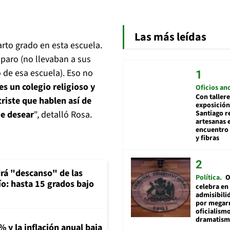
Las más leídas
arto grado en esta escuela.
paro (no llevaban a sus
de esa escuela). Eso no
s un colegio religioso y
Oficios an
Con tallere
riste que hablen así de
exposición
Santiago r
ue desear
", detalló Rosa.
artesanas 
encuentro 
y fibras
rá "descanso" de las
Política
O
río: hasta 15 grados bajo
celebra en
admisibili
por megar
oficialismo
dramatis
% y la inflación anual baja