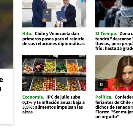
Hito
Chile y Venezuela dan
El Tiempo
Zona c
primeros pasos para el reinicio
tendrá "descanso"
de sus relaciones diplomáticas
lluvias, pero prep
frío: hasta 15 grad
e
a
Economía
IPC de julio sube
Política
Confeder
0,1% y la inflación anual baja a
feriantes de Chile
3,5%: alimentos impulsan las
dichos de senador
alzas
Flores: "Ser mujer 
un orgullo"