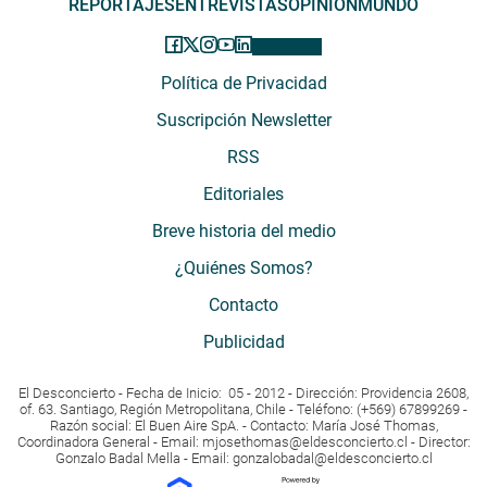
REPORTAJES
ENTREVISTAS
OPINIÓN
MUNDO
Política de Privacidad
Suscripción Newsletter
RSS
Editoriales
Breve historia del medio
¿Quiénes Somos?
Contacto
Publicidad
El Desconcierto - Fecha de Inicio: 05 - 2012 - Dirección: Providencia 2608,
of. 63. Santiago, Región Metropolitana, Chile - Teléfono: (+569) 67899269 -
Razón social: El Buen Aire SpA. - Contacto: María José Thomas,
Coordinadora General - Email:
mjosethomas@eldesconcierto.cl
- Director:
Gonzalo Badal Mella - Email:
gonzalobadal@eldesconcierto.cl