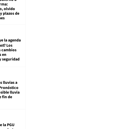
rma:
, olvido
y plazos de
mes
ye la agenda
st? Los
s cambios
s en
y seguridad
s lluvias a
Pronóstico
sible lluvia
e fin de
e la PGU