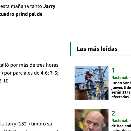
s esta mañana tanto
Jarry
cuadro principal de
Las más leídas
talló por más de tres horas
 por parciales de 4-6; 7-6;
Nacional
2-10.
luz en San
jueves 6 de
serán 11 l
afectadas
Nacional
s Jarry (182°) timbró su
de Hacien
vetos del 