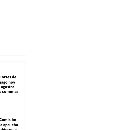
Cortes de
tiago hoy
 agosto:
as comunas
Comisión
da aprueba
gobierno a