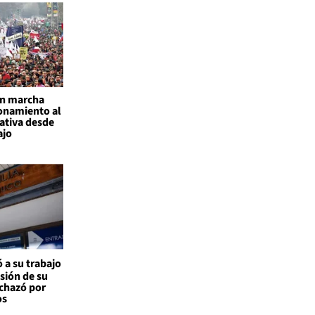
an marcha
onamiento al
ativa desde
ajo
 a su trabajo
nsión de su
echazó por
os