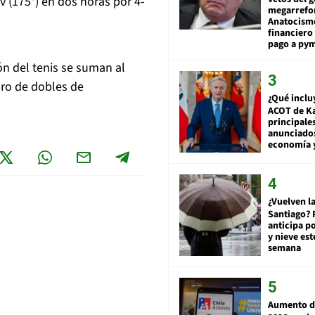
 (175°) en dos horas por 4-
megarrefo
Anatocismo
financiero 
pago a py
n del tenis se suman al
dro de dobles de
¿Qué inclu
ACOT de Ka
principale
anunciado
economía 
¿Vuelven la
Santiago? 
anticipa po
y nieve est
semana
Aumento d