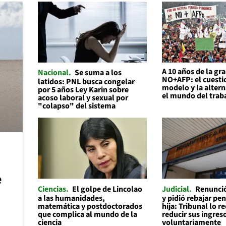
A 10 años de la gr
Nacional
Se suma a los
NO+AFP: el cuesti
latidos: PNL busca congelar
modelo y la altern
por 5 años Ley Karin sobre
el mundo del trab
acoso laboral y sexual por
"colapso" del sistema
e
Ciencias
El golpe de Lincolao
Judicial
Renunció
a las humanidades,
y pidió rebajar pe
matemática y postdoctorados
hija: Tribunal lo r
que complica al mundo de la
reducir sus ingres
ciencia
voluntariamente