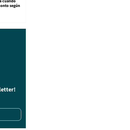
sa cuándo
monto según
letter!