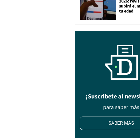
2026: revi
subirá el 
tu edad
¡Suscribete al news
para saber más
SABER MÁS