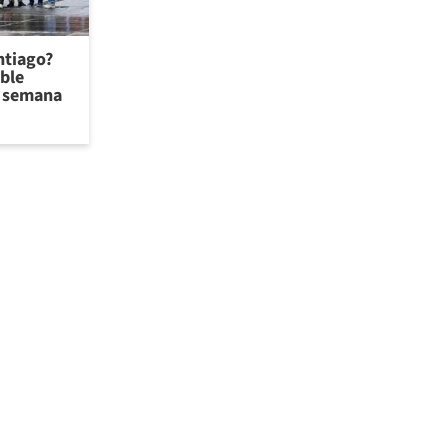
antiago?
ible
de semana