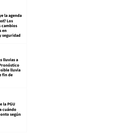
ye la agenda
st? Los
s cambios
s en
y seguridad
s lluvias a
Pronóstico
sible lluvia
e fin de
e la PGU
sa cuándo
monto según