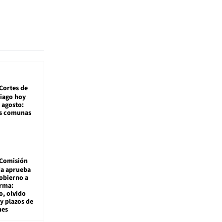
Cortes de
tiago hoy
 agosto:
as comunas
Comisión
da aprueba
gobierno a
rma:
, olvido
y plazos de
mes