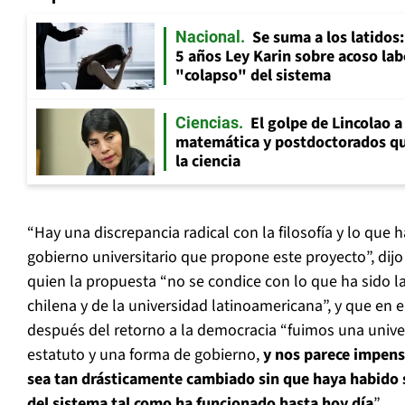
Se suma a los latidos
Nacional
5 años Ley Karin sobre acoso lab
"colapso" del sistema
El golpe de Lincolao 
Ciencias
matemática y postdoctorados qu
la ciencia
“Hay una discrepancia radical con la filosofía y lo que 
gobierno universitario que propone este proyecto”, dijo
quien la propuesta “no se condice con lo que ha sido la
chilena y de la universidad latinoamericana”, y que en el
después del retorno a la democracia “fuimos una univ
estatuto y una forma de gobierno,
y nos parece impens
sea tan drásticamente cambiado sin que haya habido s
del sistema tal como ha funcionado hasta hoy día
”.