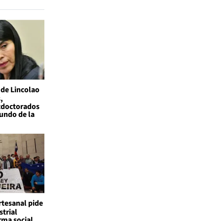
 de Lincolao
,
tdoctorados
undo de la
rtesanal pide
strial
orma social