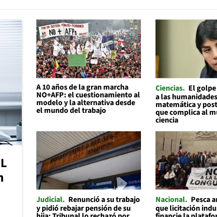
A 10 años de la gran marcha
Ciencias
El golpe
NO+AFP: el cuestionamiento al
a las humanidades
modelo y la alternativa desde
matemática y pos
el mundo del trabajo
que complica al m
ciencia
NL
n
Judicial
Renunció a su trabajo
Nacional
Pesca a
y pidió rebajar pensión de su
que licitación indu
hija: Tribunal lo rechazó por
financie la plataf