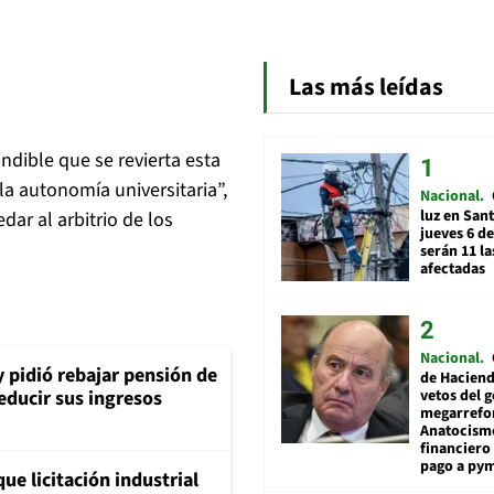
Las más leídas
dible que se revierta esta
a autonomía universitaria”,
Nacional
luz en San
dar al arbitrio de los
jueves 6 de
serán 11 l
afectadas
Nacional
y pidió rebajar pensión de
de Hacien
vetos del 
reducir sus ingresos
megarrefo
Anatocismo
financiero 
pago a py
ue licitación industrial