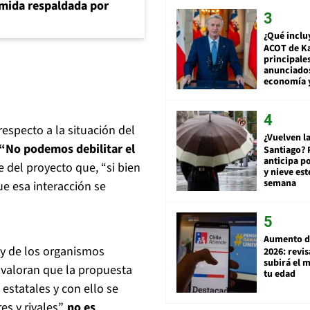
umida respaldada por
¿Qué inclu
ACOT de Ka
principale
anunciado
economía 
 respecto a la situación del
¿Vuelven la
“No podemos debilitar el
Santiago? 
anticipa po
te del proyecto que, “si bien
y nieve est
semana
ue esa interacción se
Aumento d
y de los organismos
2026: revi
subirá el 
n valoran que la propuesta
tu edad
estatales y con ello se
s y rivales”,
no es