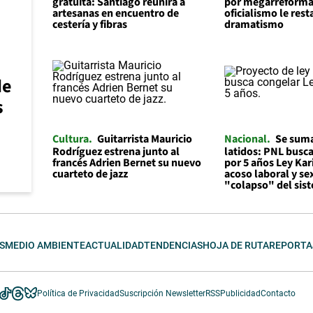
gratuita: Santiago reunirá a
por megarreforma
artesanas en encuentro de
oficialismo le rest
cestería y fibras
dramatismo
de
s
Cultura
Guitarrista Mauricio
Nacional
Se suma
Rodríguez estrena junto al
latidos: PNL busc
francés Adrien Bernet su nuevo
por 5 años Ley Kar
cuarteto de jazz
acoso laboral y se
"colapso" del sis
S
MEDIO AMBIENTE
ACTUALIDAD
TENDENCIAS
HOJA DE RUTA
REPORTA
Política de Privacidad
Suscripción Newsletter
RSS
Publicidad
Contacto