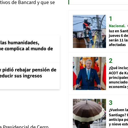
utivos de Bancard y que se
Nacional
luz en San
jueves 6 de
serán 11 l
a las humanidades,
afectadas
e complica al mundo de
¿Qué inclu
y pidió rebajar pensión de
ACOT de Ka
reducir sus ingresos
principale
anunciado
economía 
¿Vuelven la
Santiago? 
anticipa po
y nieve est
ia Presidencial de Cerro