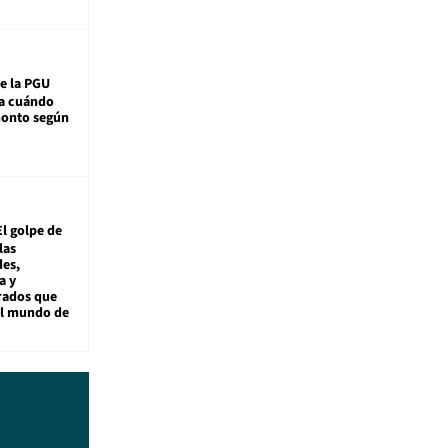
e la PGU
sa cuándo
monto según
El golpe de
las
es,
a y
rados que
al mundo de