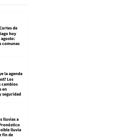
Cortes de
tiago hoy
 agosto:
as comunas
ye la agenda
st? Los
s cambios
s en
y seguridad
s lluvias a
Pronóstico
sible lluvia
e fin de