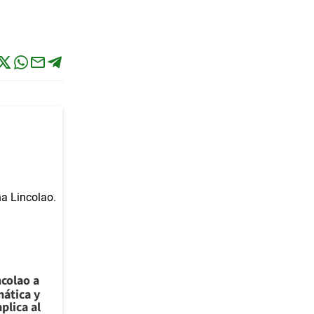
ncolao a
ática y
plica al