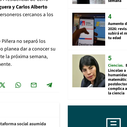
semana
uera y Carlos Alberto
personeros cercanos a los
Aumento d
2026: revi
subirá el 
tu edad
 Piñera no separó los
rio planea dar a conocer su
te la próxima semana,
mente.
Ciencias
Lincolao a 
humanidad
matemátic
postdocto
complica 
la ciencia
plataforma social asumida