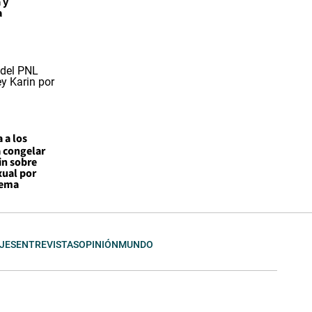
 y
a
 a los
a congelar
in sobre
xual por
tema
JES
ENTREVISTAS
OPINIÓN
MUNDO