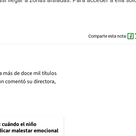
así llegar a zonas aisladas. Para acceder a ella sól
Comparte esta nota:
ya más de doce mil títulos
ún comentó su directora,
: cuándo el niño
dicar malestar emocional