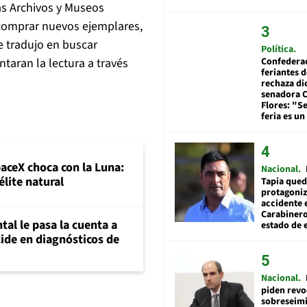
cas Archivos y Museos
comprar nuevos ejemplares,
e tradujo en buscar
Política
taran la lectura a través
Confedera
feriantes d
rechaza di
senadora 
Flores: "S
feria es un
paceX choca con la Luna:
Nacional
élite natural
Tapia qued
protagoniz
accidente 
Carabiner
al le pasa la cuenta a
estado de 
ide en diagnósticos de
Nacional
piden revo
sobreseimi