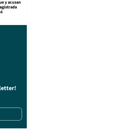
ue y acusan
agistrada
ió
letter!