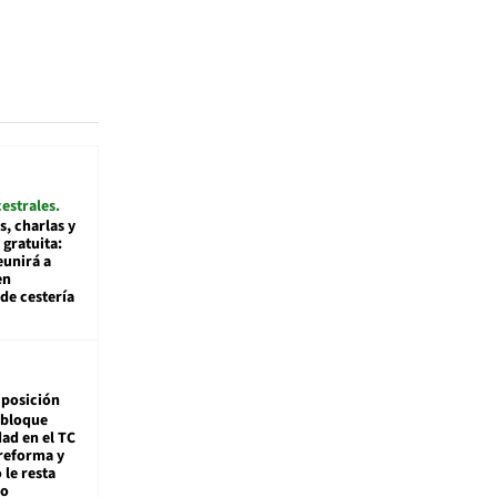
cestrales
s, charlas y
 gratuita:
eunirá a
en
de cestería
posición
 bloque
dad en el TC
reforma y
 le resta
mo