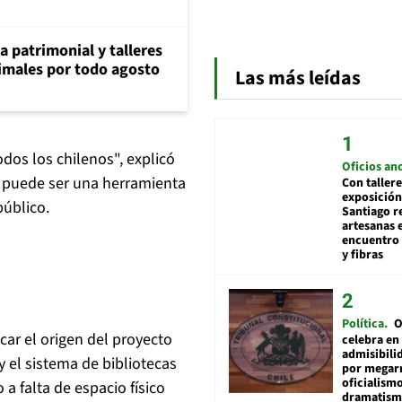
ia patrimonial y talleres
animales por todo agosto
Las más leídas
odos los chilenos", explicó
Oficios an
a puede ser una herramienta
Con tallere
exposición
público.
Santiago r
artesanas 
encuentro 
y fibras
Política
O
licar el origen del proyecto
celebra en
admisibili
 el sistema de bibliotecas
por megar
oficialismo
 a falta de espacio físico
dramatis