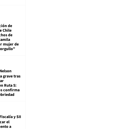
ción de
e Chile
chos de
Camila
er mujer de
 orgullo"
Nelson
a grave tras
ar
en Ruta 5:
os confirma
ebriedad
Fiscalía y SII
car el
ento a