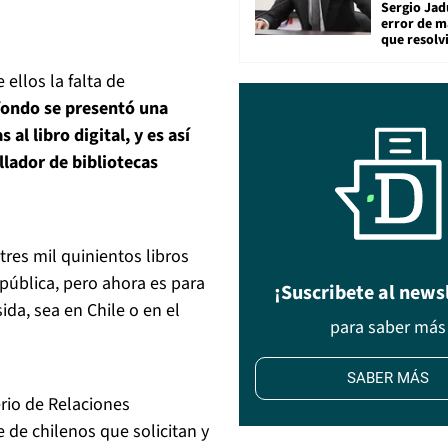
Sergio Jad
error de m
que resolv
 ellos la falta de
fondo se presentó una
l libro digital, y es así
lador de bibliotecas
tres mil quinientos libros
 pública, pero ahora es para
¡Suscribete al news
da, sea en Chile o en el
para saber más
SABER MÁS
erio de Relaciones
e de chilenos que solicitan y