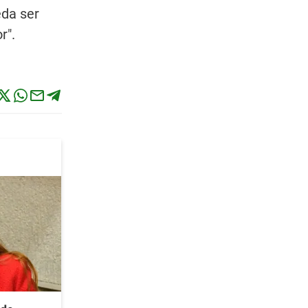
eda ser
r".