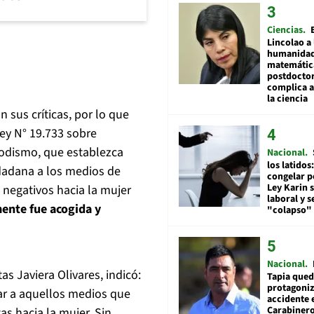
Ciencias
Lincolao a 
humanidad
matemátic
postdocto
complica 
la ciencia
sus críticas, por lo que
ley N° 19.733 sobre
riodismo, que establezca
Nacional
los latidos
udadana a los medios de
congelar p
Ley Karin 
negativos hacia la mujer
laboral y s
mente fue acogida y
"colapso" 
Nacional
as Javiera Olivares, indicó:
Tapia qued
protagoniz
ar a aquellos medios que
accidente 
Carabiner
as hacia la mujer. Sin