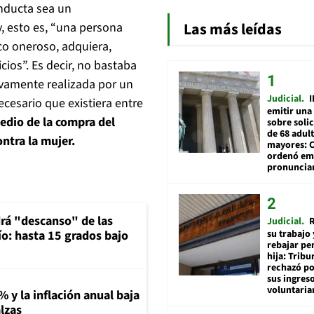
onducta sea un
Las más leídas
y, esto es, “una persona
ico oneroso, adquiera,
icios”. Es decir, no bastaba
ivamente realizada por un
Judicial
I
cesario que existiera entre
emitir una
edio de la compra del
sobre soli
de 68 adul
ntra la mujer.
mayores: 
ordenó emi
pronuncia
rá "descanso" de las
Judicial
R
su trabajo 
río: hasta 15 grados bajo
rebajar pe
hija: Tribu
rechazó po
sus ingres
voluntari
% y la inflación anual baja
lzas