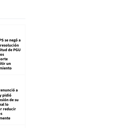
PS se negó a
 resolución
citud de PGU
tos
Corte
tir un
miento
enunció a
y pidió
nsión de su
nal lo
r reducir
os
amente