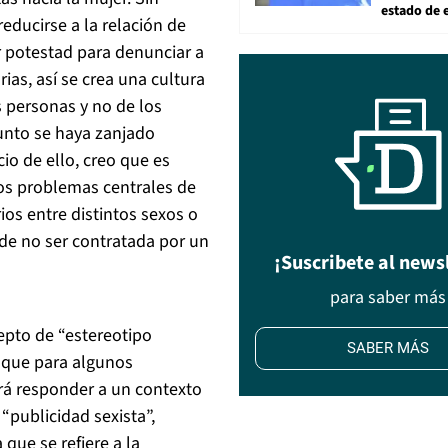
estado de 
ducirse a la relación de
 potestad para denunciar a
rias, así se crea una cultura
 personas y no de los
unto se haya zanjado
io de ello, creo que es
os problemas centrales de
ios entre distintos sexos o
 de no ser contratada por un
¡Suscribete al news
para saber más
cepto de “estereotipo
SABER MÁS
ón que para algunos
rá responder a un contexto
 “publicidad sexista”,
ue se refiere a la