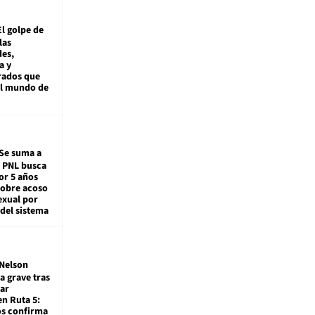
El golpe de
las
es,
a y
rados que
al mundo de
Se suma a
: PNL busca
or 5 años
sobre acoso
exual por
del sistema
Nelson
a grave tras
ar
en Ruta 5:
os confirma