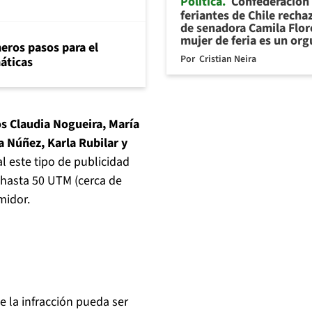
Política
Confederación
feriantes de Chile recha
de senadora Camila Flor
mujer de feria es un org
eros pasos para el
Por
Cristian Neira
máticas
s Claudia Nogueira, María
 Núñez, Karla Rubilar y
l este tipo de publicidad
 hasta 50 UTM (cerca de
midor.
e la infracción pueda ser