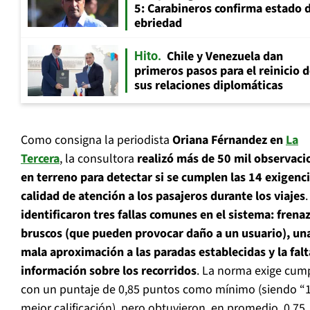
5: Carabineros confirma estado 
ebriedad
Chile y Venezuela dan
Hito
primeros pasos para el reinicio 
sus relaciones diplomáticas
Como consigna la periodista
Oriana Férnandez en
La
Tercera
, la consultora
realizó más de 50 mil observaci
en terreno para detectar si se cumplen las 14 exigenc
calidad de atención a los pasajeros durante los viajes
identificaron tres fallas comunes en el sistema: frena
bruscos (que pueden provocar daño a un usuario), un
mala aproximación a las paradas establecidas y la falt
información sobre los recorridos
. La norma exige cump
con un puntaje de 0,85 puntos como mínimo (siendo “1
mejor calificación), pero obtuvieron, en promedio, 0,75