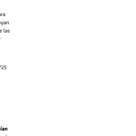
ara
oyan
e las
r
725
bían