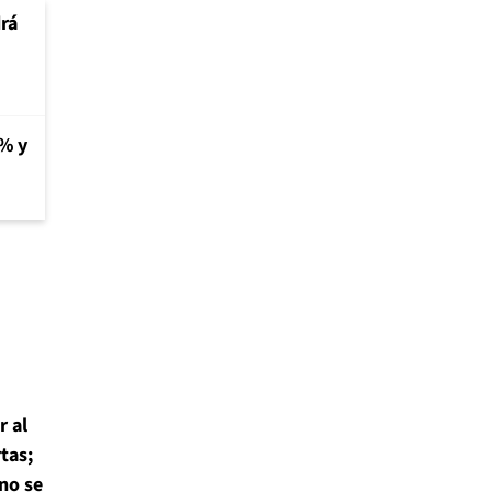
rá
1% y
r al
tas;
 no se