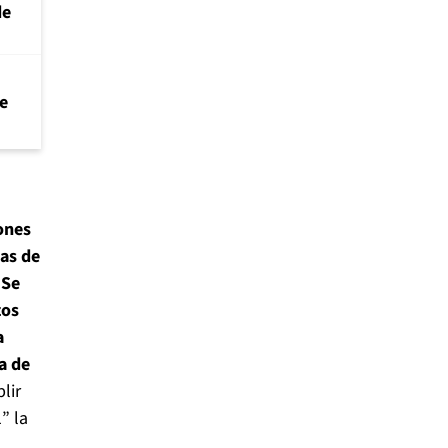
de
de
ones
ias de
.
Se
zos
a
a de
lir
” la