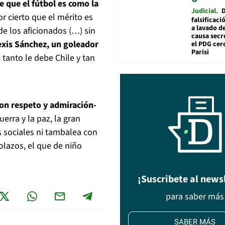
 que el fútbol es como la
Judicial
r cierto que el mérito es
falsificaci
a lavado de
de los aficionados (…) sin
causa secr
xis Sánchez, un goleador
el PDG cer
Parisi
 tanto le debe Chile y tan
on respeto y admiración-
uerra y la paz, la gran
s sociales ni tambalea con
olazos, el que de niño
¡Suscribete al news
para saber más
SABER MÁS