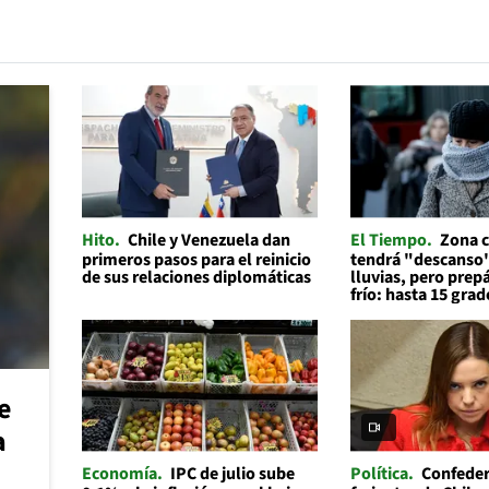
Hito
Chile y Venezuela dan
El Tiempo
Zona c
primeros pasos para el reinicio
tendrá "descanso"
de sus relaciones diplomáticas
lluvias, pero prep
frío: hasta 15 grad
e
a
Economía
IPC de julio sube
Política
Confeder