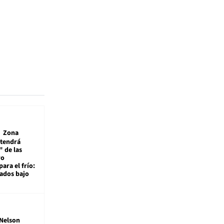
Zona
 tendrá
 de las
ro
ara el frío:
rados bajo
Nelson