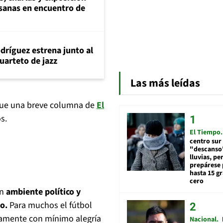
esanas en encuentro de
dríguez estrena junto al
uarteto de jazz
Las más leídas
 que una breve columna de
El
s.
El Tiempo
centro sur
"descanso"
lluvias, pe
prepárese p
hasta 15 g
cero
un
ambiente político y
o.
Para muchos el fútbol
namente con mínimo alegría
Nacional