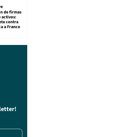
De
ón de firmas
 activos:
eta contra
ca a Franco
letter!