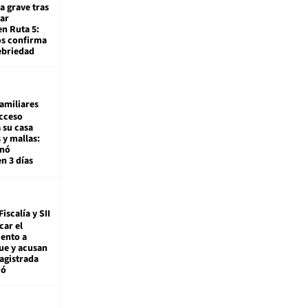
a grave tras
ar
en Ruta 5:
os confirma
ebriedad
amiliares
cceso
 su casa
 y mallas:
enó
en 3 días
Fiscalía y SII
car el
ento a
ue y acusan
agistrada
ió