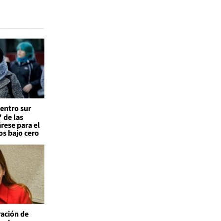
entro sur
 de las
árese para el
os bajo cero
ación de