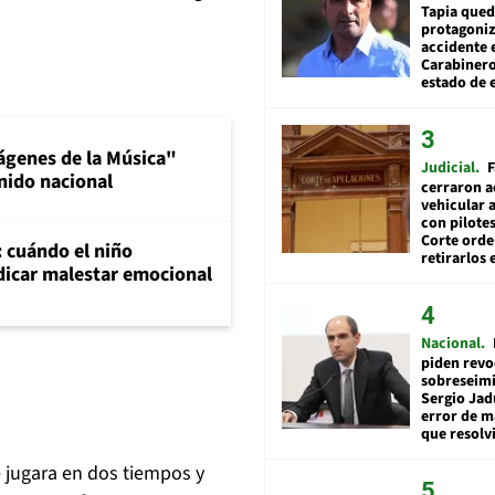
Tapia qued
protagoniz
accidente 
Carabiner
estado de 
ágenes de la Música"
Judicial
F
nido nacional
cerraron a
vehicular a
con pilotes
Corte ord
: cuándo el niño
retirarlos 
dicar malestar emocional
Nacional
piden revo
sobreseimi
Sergio Jad
error de m
que resolv
e jugara en dos tiempos y