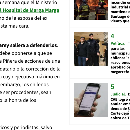
a semana que el Ministerio
incendio e
industrial 
el Hospital de Marga Marga
mantiene e
Santiago d
 de la esposa del ex
viento que
sta más cara.
Política
"
rey saliera a defenderlos
.
para las
 debe oponerse a que se
municipal
chilenas": 
e Piñera de acciones de una
reacciones
aprobació
tario o la corrección de la
megarref
a cuyo ejecutivo máximo en
 embargo, los chilenos
e ser procedentes, sean
Judicial
D
CAE logró 
o la honra de los
anular em
deuda de $
Corte dejó 
cobro de 
icos y periodistas, salvo