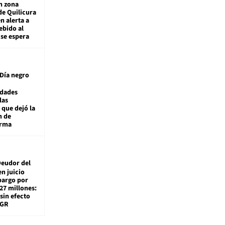
n zona
de Quilicura
n alerta a
ebido al
 se espera
Día negro
idades
las
 que dejó la
n de
orma
eudor del
en juicio
bargo por
27 millones:
sin efecto
TGR