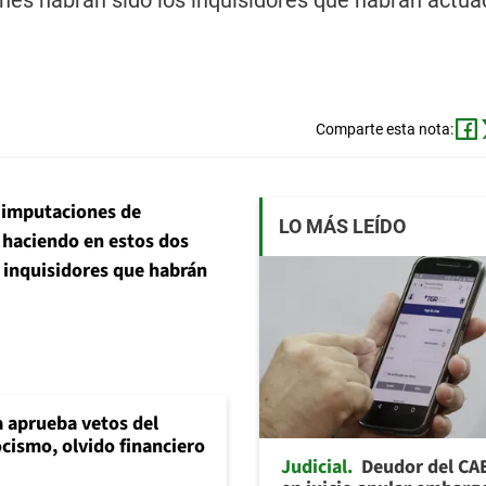
énes habrán sido los inquisidores que habrán actua
Comparte esta nota:
s imputaciones de
LO MÁS LEÍDO
 haciendo en estos dos
s inquisidores que habrán
 aprueba vetos del
cismo, olvido financiero
Judicial
Deudor del CA