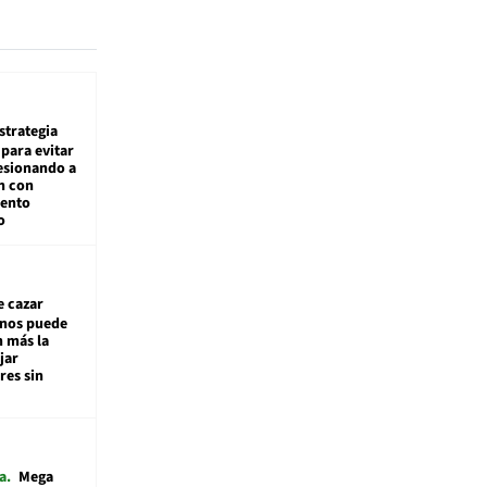
estrategia
para evitar
esionando a
n con
iento
o
e cazar
inos puede
n más la
jar
es sin
a
Mega