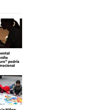
mental
 niño
uro" podría
emocional
 la Niñez: