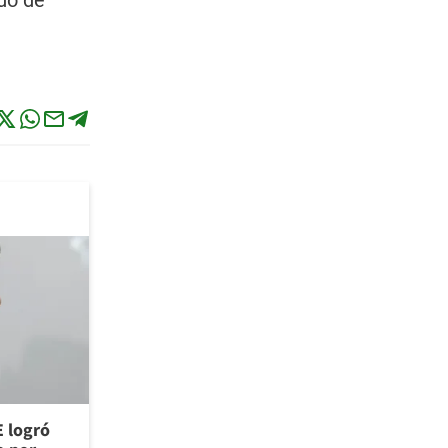
do de
E logró