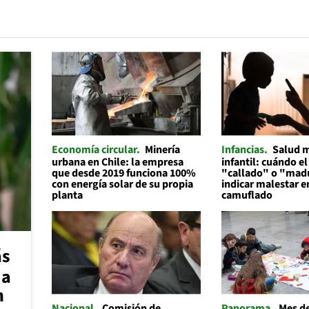
Economía circular
Minería
Infancias
Salud 
urbana en Chile: la empresa
infantil: cuándo el
que desde 2019 funciona 100%
"callado" o "mad
con energía solar de su propia
indicar malestar 
planta
camuflado
ás
 a
n
Nacional
Comisión de
Panorama
Mes de