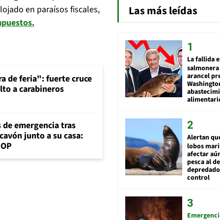
Las más leídas
lojado en paraísos fiscales,
impuestos.
La fallida 
salmonera 
arancel pr
a de feria": fuerte cruce
Washingto
lto a carabineros
abastecim
alimentari
s de emergencia tras
cavón junto a su casa:
Alertan qu
MOP
lobos mar
afectar aú
pesca al de
depredador
control
Emergenci