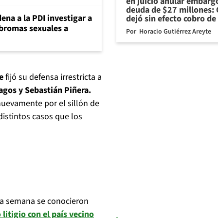
en juicio anular embarg
deuda de $27 millones: 
ena a la PDI investigar a
dejó sin efecto cobro de
 bromas sexuales a
Por
Horacio Gutiérrez Areyte
e
fijó su defensa irrestricta a
agos y Sebastián Piñera.
uevamente por el sillón de
istintos casos que los
ta semana se conocieron
litigio con el país vecino