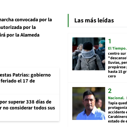
Las más leídas
marcha convocada por la
utorizada por la
irá por la Alameda
El Tiempo
centro sur
"descanso"
lluvias, pe
prepárese p
hasta 15 g
iestas Patrias: gobierno
cero
feriado el 17 de
Nacional
 por superar 338 días de
Tapia qued
r no considerar todos sus
protagoniz
accidente 
Carabiner
estado de 