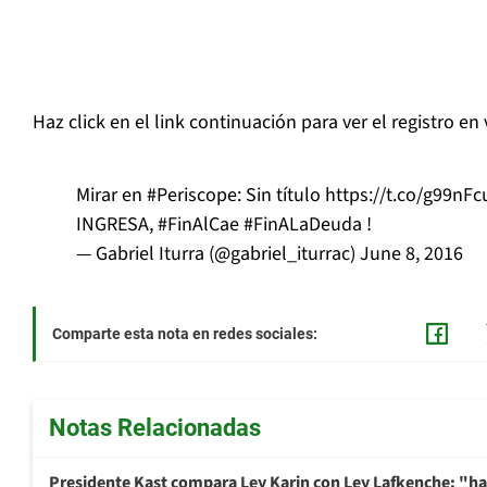
Haz click en el link continuación para ver el registro en
Mirar en
#Periscope
: Sin título
https://t.co/g99nF
INGRESA,
#FinAlCae
#FinALaDeuda
!
— Gabriel Iturra (@gabriel_iturrac)
June 8, 2016
Comparte esta nota en redes sociales:
Notas Relacionadas
Presidente Kast compara Ley Karin con Ley Lafkenche: "ha