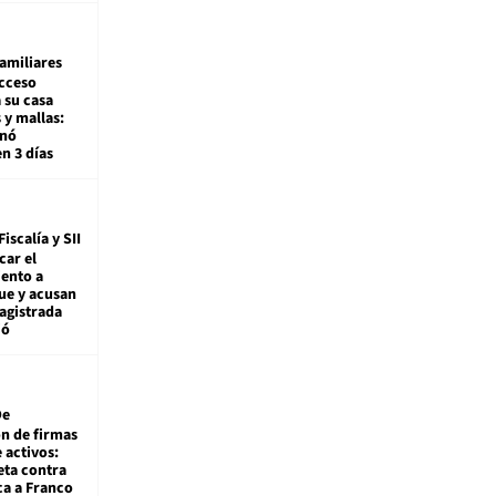
amiliares
cceso
 su casa
 y mallas:
enó
en 3 días
Fiscalía y SII
car el
ento a
ue y acusan
agistrada
ió
De
ón de firmas
 activos:
eta contra
ca a Franco