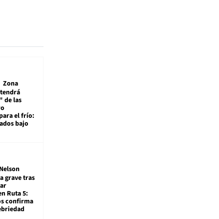
Zona
 tendrá
 de las
ro
ara el frío:
rados bajo
Nelson
a grave tras
ar
en Ruta 5:
os confirma
ebriedad