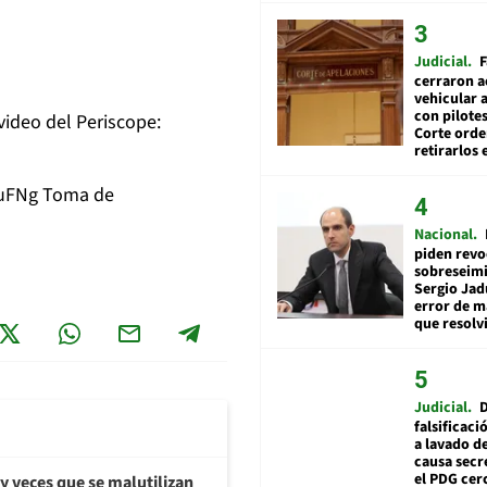
Judicial
F
cerraron a
vehicular a
con pilotes
 video del Periscope:
Corte ord
retirarlos 
cuFNg
Toma de
Nacional
piden revo
sobreseimi
Sergio Jad
error de m
que resolv
Judicial
falsificaci
a lavado de
causa secr
el PDG cer
y veces que se malutilizan