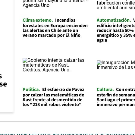
Clima extemo
Incendios
Automatización
forestales en Europa encienden
edificio inteligen
las alertas en Chile ante un
reducir hasta 50% 
verano marcado por El Niño
energético y 35% e
agua
s
 se
Política
El esfuerzo de Pavez
Cultura
Con entr
por calzar las matemáticas de
esta fin de semana
Kast frente al desmentido de
Santiago el prime
los "218 mil robos violento"
inmersivo permane