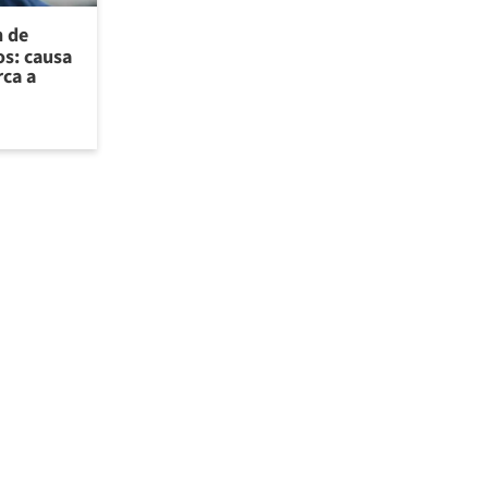
n de
os: causa
rca a