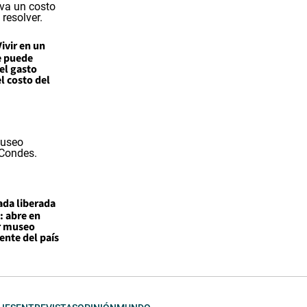
Vivir en un
te puede
el gasto
l costo del
ada liberada
: abre en
r museo
nte del país