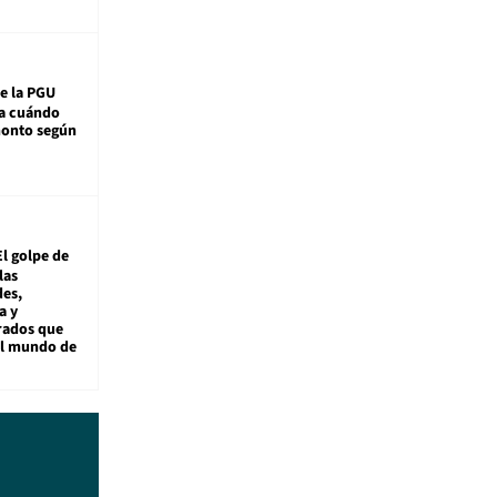
e la PGU
sa cuándo
monto según
El golpe de
las
es,
a y
rados que
al mundo de