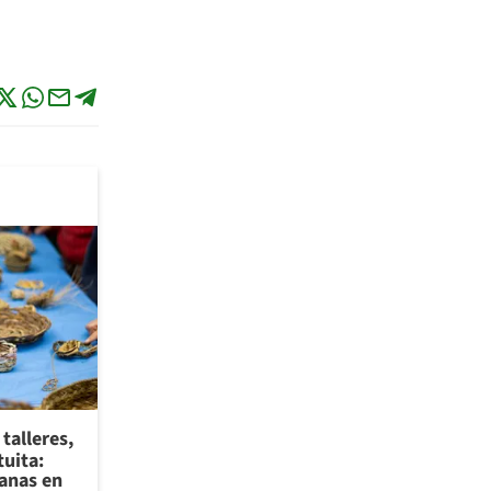
talleres,
tuita:
sanas en