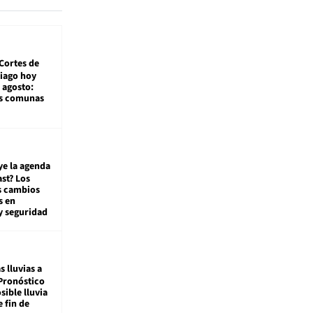
Cortes de
tiago hoy
 agosto:
as comunas
ye la agenda
st? Los
s cambios
s en
y seguridad
s lluvias a
Pronóstico
sible lluvia
e fin de