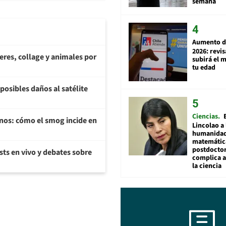
semana
Aumento d
2026: revi
teres, collage y animales por
subirá el 
tu edad
posibles daños al satélite
Ciencias
enos: cómo el smog incide en
Lincolao a 
humanidad
matemátic
postdocto
sts en vivo y debates sobre
complica 
la ciencia