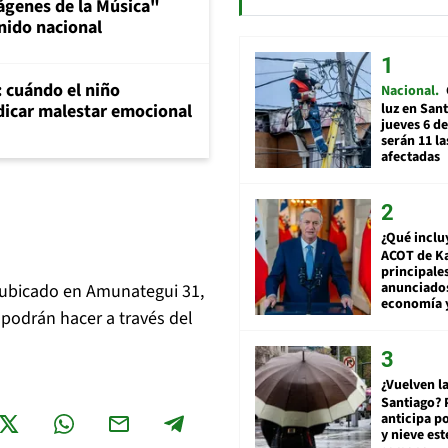
ágenes de la Música"
nido nacional
: cuándo el niño
Nacional
luz en San
dicar malestar emocional
jueves 6 de
serán 11 l
afectadas
¿Qué inclu
ACOT de Ka
principale
anunciado
s ubicado en Amunategui 31,
economía 
 podrán hacer a través del
¿Vuelven la
Santiago? 
anticipa po
y nieve est