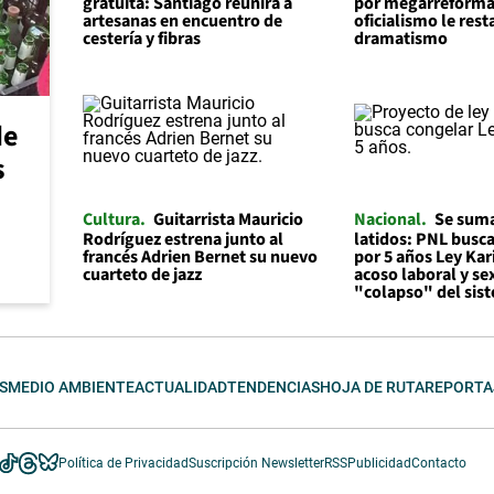
gratuita: Santiago reunirá a
por megarreforma
artesanas en encuentro de
oficialismo le rest
cestería y fibras
dramatismo
de
s
Cultura
Guitarrista Mauricio
Nacional
Se suma
Rodríguez estrena junto al
latidos: PNL busc
francés Adrien Bernet su nuevo
por 5 años Ley Kar
cuarteto de jazz
acoso laboral y se
"colapso" del sis
S
MEDIO AMBIENTE
ACTUALIDAD
TENDENCIAS
HOJA DE RUTA
REPORTA
Política de Privacidad
Suscripción Newsletter
RSS
Publicidad
Contacto