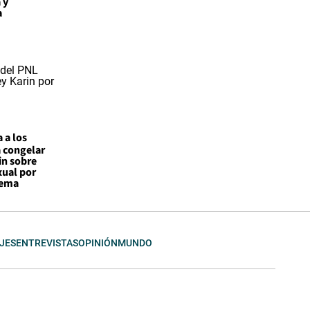
 y
a
 a los
a congelar
in sobre
xual por
tema
JES
ENTREVISTAS
OPINIÓN
MUNDO