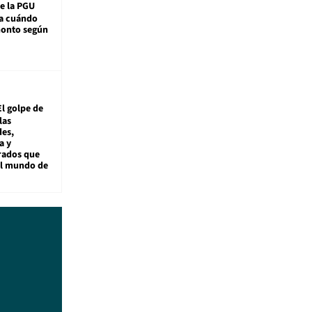
e la PGU
sa cuándo
monto según
El golpe de
las
es,
a y
rados que
al mundo de