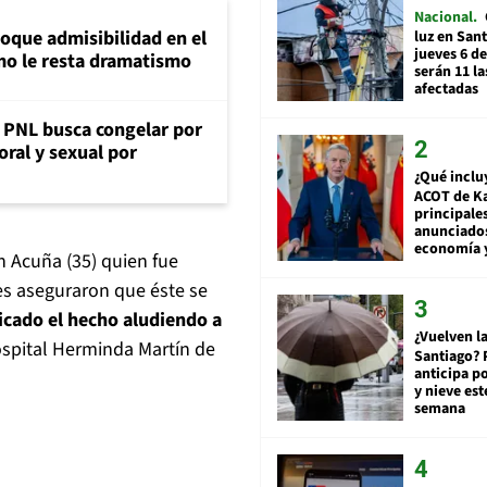
Nacional
loque admisibilidad en el
luz en San
jueves 6 de
mo le resta dramatismo
serán 11 l
afectadas
: PNL busca congelar por
oral y sexual por
¿Qué inclu
ACOT de Ka
principale
anunciado
economía 
án Acuña (35) quien fue
nes aseguraron que éste se
icado el hecho aludiendo a
¿Vuelven la
Hospital Herminda Martín de
Santiago? 
anticipa po
y nieve est
semana