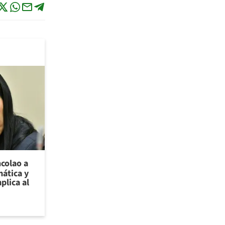
ncolao a
ática y
plica al