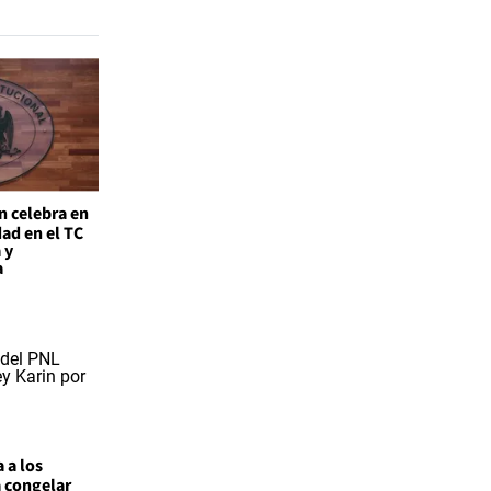
n celebra en
ad en el TC
 y
a
 a los
a congelar