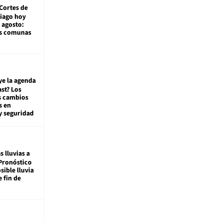
Cortes de
tiago hoy
 agosto:
as comunas
ye la agenda
st? Los
s cambios
s en
y seguridad
s lluvias a
Pronóstico
sible lluvia
e fin de