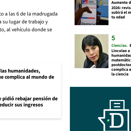
Aumento d
2026: revi
subirá el 
to a las 6 de la madrugada
tu edad
a su lugar de trabajo y
to, al vehículo donde se
Ciencias
Lincolao a 
humanidad
matemátic
postdocto
complica 
a las humanidades,
la ciencia
e complica al mundo de
y pidió rebajar pensión de
reducir sus ingresos