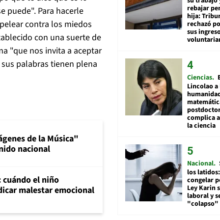
su trabajo 
rebajar pe
se puede". Para hacerle
hija: Tribu
"pelear contra los miedos
rechazó po
sus ingres
ablecido con una suerte de
voluntari
ma "que nos invita a aceptar
, sus palabras tienen plena
Ciencias
Lincolao a 
humanidad
matemátic
postdocto
complica 
la ciencia
ágenes de la Música"
nido nacional
Nacional
los latidos
: cuándo el niño
congelar p
Ley Karin 
dicar malestar emocional
laboral y s
"colapso" 