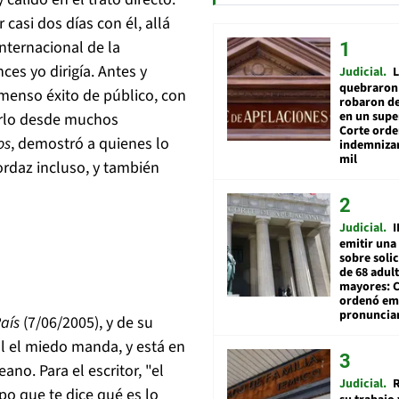
casi dos días con él, allá
nternacional de la
es yo dirigía. Antes y
Judicial
L
quebraron 
menso éxito de público, con
robaron de
en un sup
rlo desde muchos
Corte ord
os
, demostró a quienes lo
indemnizar
mil
ordaz incluso, y también
Judicial
I
emitir una
sobre soli
de 68 adul
mayores: 
ordenó emi
pronuncia
País
(7/06/2005), y de su
l el miedo manda, y está en
no. Para el escritor, "el
Judicial
R
po que te dice qué es lo