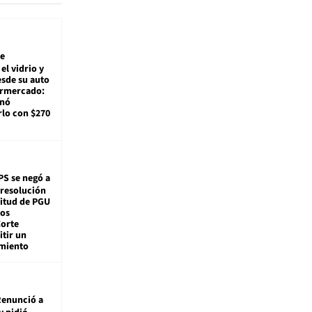
e
el vidrio y
sde su auto
ermercado:
enó
lo con $270
PS se negó a
 resolución
citud de PGU
tos
Corte
tir un
miento
enunció a