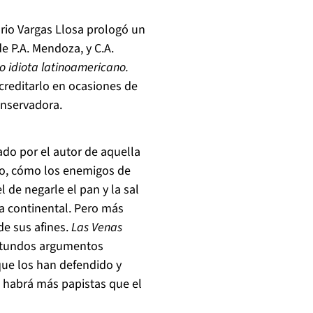
Mario Vargas Llosa prologó un
e P.A. Mendoza, y C.A.
o idiota latinoamericano.
reditarlo en ocasiones de
onservadora.
ado por el autor de aquella
o, cómo los enemigos de
 de negarle el pan y la sal
da continental. Pero más
de sus afines.
Las Venas
rotundos argumentos
 que los han defendido y
 habrá más papistas que el