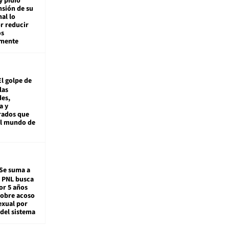
y pidió
nsión de su
nal lo
r reducir
os
amente
El golpe de
las
es,
a y
rados que
al mundo de
Se suma a
: PNL busca
or 5 años
sobre acoso
exual por
del sistema