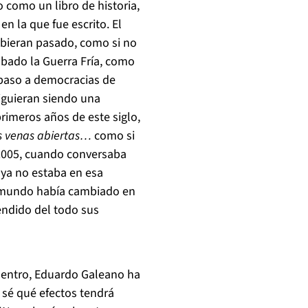
o como un libro de historia,
n la que fue escrito. El
hubieran pasado, como si no
abado la Guerra Fría, como
 paso a democracias de
iguieran siendo una
primeros años de este siglo,
s venas abiertas…
como si
 2005, cuando conversaba
 ya no estaba en esa
l mundo había cambiado en
endido del todo sus
uentro, Eduardo Galeano ha
sé qué efectos tendrá