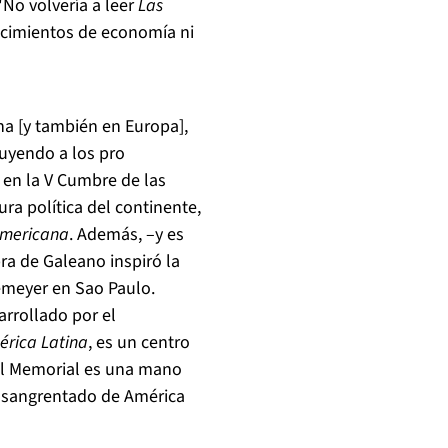
No volvería a leer
Las
ocimientos de economía ni
na [y también en Europa],
luyendo a los pro
 en la V Cumbre de las
ura política del continente,
americana
. Además, –y es
ra de Galeano inspiró la
emeyer en Sao Paulo.
rrollado por el
érica Latina
, es un centro
 el Memorial es una mano
ensangrentado de América