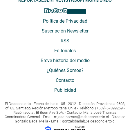
REPORTAJES
ENTREVISTAS
OPINIÓN
MUNDO
Política de Privacidad
Suscripción Newsletter
RSS
Editoriales
Breve historia del medio
¿Quiénes Somos?
Contacto
Publicidad
El Desconcierto - Fecha de Inicio: 05 - 2012 - Dirección: Providencia 2608,
of. 63. Santiago, Región Metropolitana, Chile - Teléfono: (+569) 67899269 -
Razón social: El Buen Aire SpA. - Contacto: María José Thomas,
Coordinadora General - Email:
mjosethomas@eldesconcierto.cl
- Director:
Gonzalo Badal Mella - Email:
gonzalobadal@eldesconcierto.cl