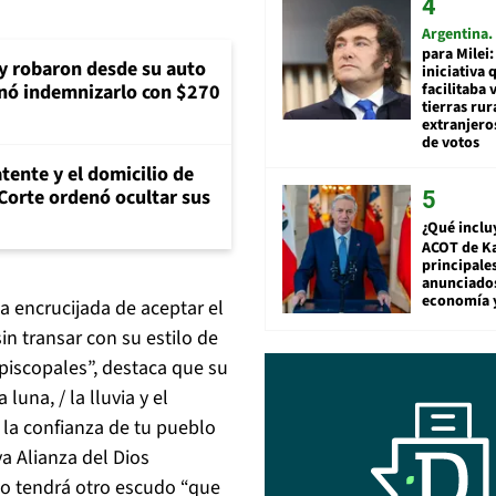
Argentina
para Milei:
 y robaron desde su auto
iniciativa 
facilitaba 
nó indemnizarlo con $270
tierras rur
extranjeros
de votos
tente y el domicilio de
Corte ordenó ocultar sus
¿Qué inclu
ACOT de Ka
principale
anunciado
economía 
la encrucijada de aceptar el
n transar con su estilo de
episcopales”, destaca que su
luna, / la lluvia y el
y la confianza de tu pueblo
eva Alianza del Dios
e no tendrá otro escudo “que