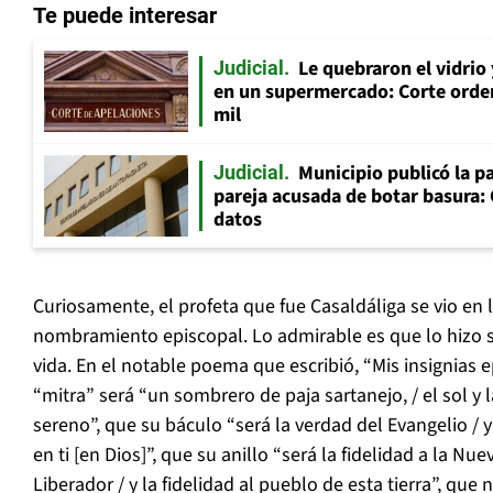
Te puede interesar
Le quebraron el vidrio
Judicial
en un supermercado: Corte orde
mil
Municipio publicó la pa
Judicial
pareja acusada de botar basura: 
datos
Curiosamente, el profeta que fue Casaldáliga se vio en 
nombramiento episcopal. Lo admirable es que lo hizo si
vida. En el notable poema que escribió, “Mis insignias 
“mitra” será “un sombrero de paja sartanejo, / el sol y la 
sereno”, que su báculo “será la verdad del Evangelio / 
en ti [en Dios]”, que su anillo “será la fidelidad a la Nu
Liberador / y la fidelidad al pueblo de esta tierra”, qu