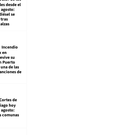
es desde el
 agosto:
diésel se
tras
alzas
Incendio
x en
revive su
n Puerto
 una de las
anciones de
Cortes de
tiago hoy
 agosto:
as comunas