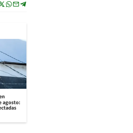
 en
e agosto:
ectadas