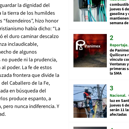
combustibl
guardar la dignidad del
jueves 6 de
 la tierra de los humildes
gasolina y 
mantienen 
s “fazendeiros”, hizo honor
semana de 
cristianismo había dicho: “La
tó el duro caminar descalzo
nza inclaudicable,
Reportaje
de Panime
 hecho de algunos
Quilicura 
 no puede ni la prudencia,
vínculo co
Ventanas y
 al poder. La fe de estos
primeras s
la SMA
uzada frontera que divide la
del Caballero de la Fe,
zada en búsqueda del
Nacional
rlos produce espanto, a
luz en San
jueves 6 de
a, pero nunca indiferencia. Y
serán 11 l
ad.
afectadas