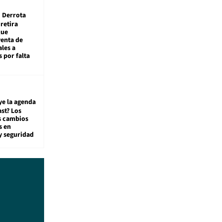
Derrota
 retira
que
venta de
ales a
 por falta
ye la agenda
st? Los
s cambios
s en
y seguridad