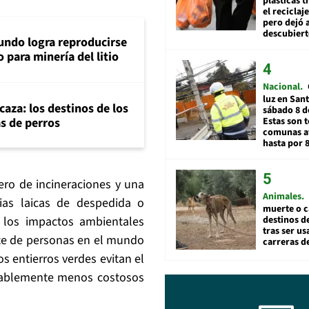
plásticas 
el reciclaj
pero dejó a
descubiert
ndo logra reproducirse
 para minería del litio
Nacional
luz en San
aza: los destinos de los
sábado 8 d
as de perros
Estas son t
comunas a
hasta por 
ro de incineraciones y una
Animales
ias laicas de despedida o
muerte o c
 los impactos ambientales
destinos de
tras ser u
te de personas en el mundo
carreras d
s entierros verdes evitan el
rablemente menos costosos