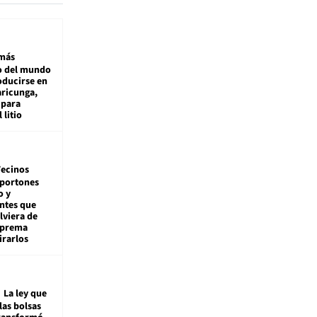
más
 del mundo
oducirse en
aricunga,
 para
 litio
ecinos
 portones
o y
ntes que
viera de
Suprema
irarlos
La ley que
las bolsas