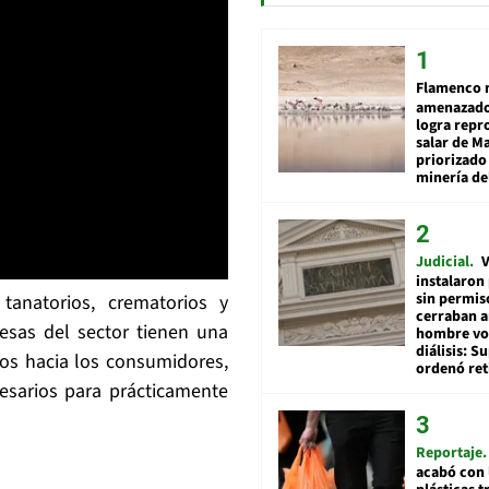
Flamenco 
amenazado
logra repr
salar de M
priorizado
minería del
Judicial
V
instalaron
sin permis
 tanatorios, crematorios y
cerraban a
sas del sector tienen una
hombre vol
diálisis: 
os hacia los consumidores,
ordenó ret
esarios para prácticamente
Reportaje
acabó con 