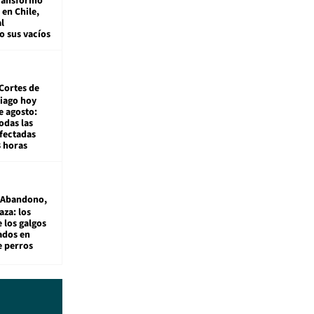
transformó
e en Chile,
l
o sus vacíos
Cortes de
tiago hoy
e agosto:
odas las
fectadas
8 horas
Abandono,
aza: los
 los galgos
sados en
e perros