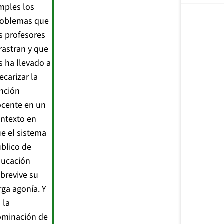
mples los
roblemas que
s profesores
rastran y que
s ha llevado a
ecarizar la
nción
ocente en un
ntexto en
e el sistema
blico de
ducación
brevive su
rga agonía. Y
 la
ominación de