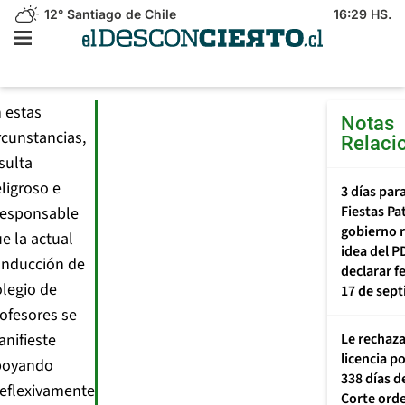
12°
Santiago de Chile
16:29 HS.
 estas
Notas
rcunstancias,
Relaci
sulta
ligroso e
3 días par
Fiestas Pat
responsable
gobierno 
e la actual
idea del P
onducción de
declarar fe
legio de
17 de sep
ofesores se
nifieste
Le rechaz
licencia p
poyando
338 días d
reflexivamente
Corte ord