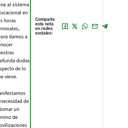
ene al sistema
ucacional en
Comparte
s horas
esta nota
rminales,
en redes
sociales:
hora damos a
onocer
estras
rofunda dudas
specto de lo
e viene.
anifestamos
 necesidad de
etomar un
amino de
vilizaciones