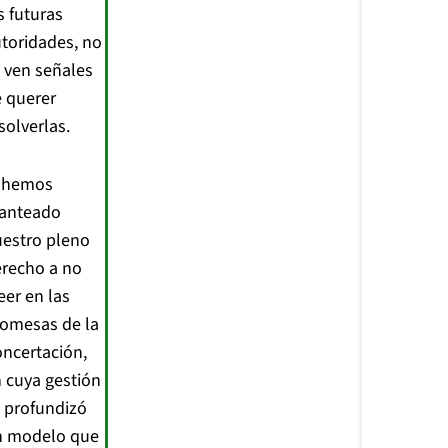
s futuras
toridades, no
 ven señales
 querer
solverlas.
i hemos
lanteado
estro pleno
recho a no
eer en las
omesas de la
ncertación,
 cuya gestión
 profundizó
n modelo que