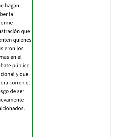
ue hagan
ber la
norme
ustración que
enten quienes
sieron los
mas en el
bate público
cional y que
ora corren el
esgo de ser
uevamente
aicionados.