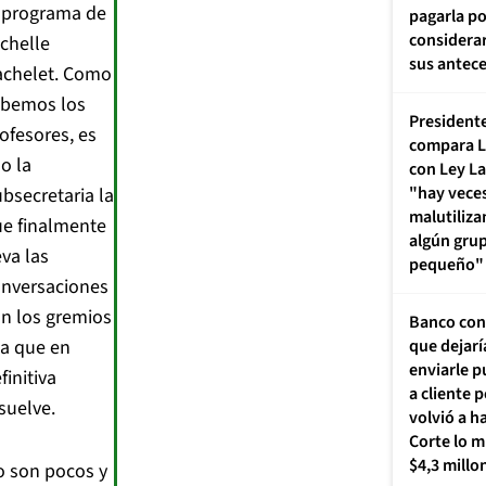
 programa de
pagarla po
considera
chelle
sus antec
achelet. Como
abemos los
President
ofesores, es
compara L
 o la
con Ley L
"hay veces
bsecretaria la
malutiliza
e finalmente
algún gru
eva las
pequeño"
nversaciones
n los gremios
Banco con
la que en
que dejarí
enviarle p
finitiva
a cliente 
suelve.
volvió a h
Corte lo m
$4,3 millo
 son pocos y