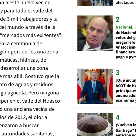
on a este nuevo vecino
afectadas
 para todo el valle del
e 3 mil trabajadores y la
 del mundo a través de la
Nacional
de Hacien
s “mercados más exigentes”.
vetos del 
megarrefo
en la ceremonia de
Anatocismo
egión porque “es una zona
financiero 
pago a py
máticas, hídricas, de
 desarrollar una zona
e más allá. Sostuvo que la
¿Qué inclu
nto de aguas y residuos
ACOT de Ka
principale
iego agrícola. Pero ninguna
anunciado
per en el valle del Huasco
economía 
mó una anciana vecina de
ios de 2012, el olor a
enzaron a buscar
¿Vuelven la
Santiago? 
autoridades sanitarias,
anticipa po