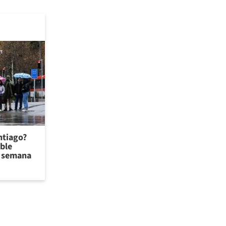
antiago?
ible
de semana