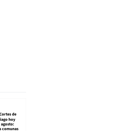
Cortes de
tiago hoy
 agosto:
as comunas