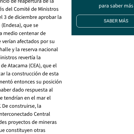
uncio de reapertura de la
para saber más
vés del Comité de Ministros
l 3 de diciembre aprobar la
SABER MÁS
 (Endesa), que se
y a medio centenar de
e verían afectados por su
alle y la reserva nacional
istros revertía la
 de Atacama (CEA), que el
zar la construcción de esta
umentó entonces su posición
 haber dado respuesta al
 tendrían en el mar el
 De construirse, la
Interconectado Central
ndes proyectos de mineras
ue constituyen otras