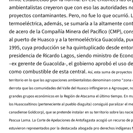
ambientalistas creyeron que con eso las autoridades 
proyectos contaminantes. Pero, no fue lo que ocurrió. 
termoeléctrica, además, se sumaría a la altamente con
de acero de la Compañía Minera del Pacífico (CMP), con
al puerto de Huasco y a la termoeléctrica Guacolda, p
1995, cuya producción se ha quintuplicado desde enton
presidencia de Ricardo Lagos, siendo ministro de Econ
–ex gerente de Guacolda-, el gobierno aprobó el uso d
como combustible de esta central.
Así, esta suma de proyectos
territorio en lo que las agrupaciones ambientalistas denominan como “zona d
derrota que las comunidades del Valle del Huasco inflingieron a Agrosuper, no
grandes grupos económicos en la Región de Atacama el último tiempo. En m
los Huascoaltinos (perteneciente al pueblo diaguita) consiguió paralizar el 
canadiense Goldcorp), que se pretende instalar en su territorio sobre las naci
Pascua Lama. La Corte de Apelaciones de Antofagasta acogió un recurso de pr
estuvieron representados por la destacada abogada pro derechos indígenas N