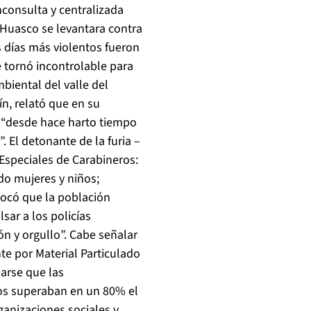
consulta y centralizada
 Huasco se levantara contra
s días más violentos fueron
se tornó incontrolable para
biental del valle del
n, relató que en su
n “desde hace harto tiempo
 El detonante de la furia –
 Especiales de Carabineros:
do mujeres y niños;
vocó que la población
sar a los policías
ón y orgullo”. Cabe señalar
e por Material Particulado
arse que las
os superaban en un 80% el
ganizaciones sociales y