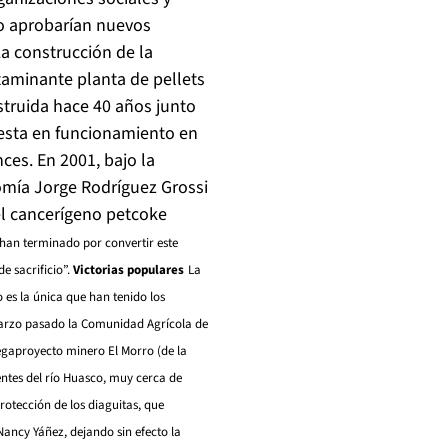
no aprobarían nuevos
La construcción de la
taminante planta de pellets
struida hace 40 años junto
uesta en funcionamiento en
ces. En 2001, bajo la
omía Jorge Rodríguez Grossi
el cancerígeno petcoke
 han terminado por convertir este
e sacrificio”.
Victorias populares
La
 es la única que han tenido los
arzo pasado la Comunidad Agrícola de
megaproyecto minero El Morro (de la
entes del río Huasco, muy cerca de
otección de los diaguitas, que
ancy Yáñez, dejando sin efecto la