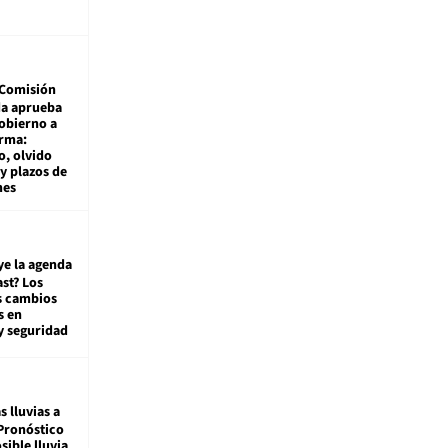
Comisión
da aprueba
gobierno a
rma:
, olvido
y plazos de
mes
ye la agenda
st? Los
s cambios
s en
y seguridad
s lluvias a
Pronóstico
sible lluvia