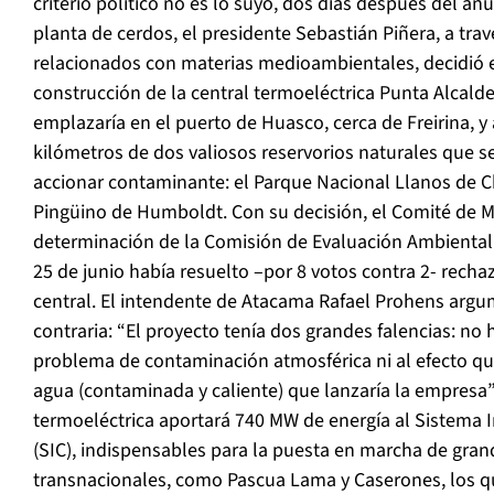
criterio político no es lo suyo, dos días después del an
planta de cerdos, el presidente Sebastián Piñera, a tra
relacionados con materias medioambientales, decidió e
construcción de la central termoeléctrica Punta Alcalde
emplazaría en el puerto de Huasco, cerca de Freirina, 
kilómetros de dos valiosos reservorios naturales que s
accionar contaminante: el Parque Nacional Llanos de Ch
Pingüino de Humboldt. Con su decisión, el Comité de Min
determinación de la Comisión de Evaluación Ambiental
25 de junio había resuelto –por 8 votos contra 2- recha
central. El intendente de Atacama Rafael Prohens arg
contraria: “El proyecto tenía dos grandes falencias: no
problema de contaminación atmosférica ni al efecto que
agua (contaminada y caliente) que lanzaría la empresa”.
termoeléctrica aportará 740 MW de energía al Sistema 
(SIC), indispensables para la puesta en marcha de gra
transnacionales, como Pascua Lama y Caserones, los q