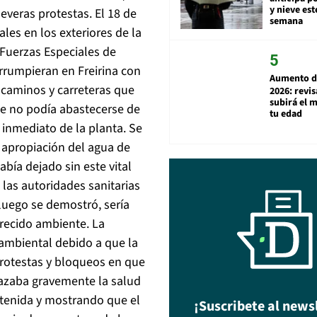
y nieve est
severas protestas. El 18 de
semana
es en los exteriores de la
Fuerzas Especiales de
irrumpieran en Freirina con
Aumento d
 caminos y carreteras que
2026: revi
subirá el 
que no podía abastecerse de
tu edad
 inmediato de la planta. Se
 apropiación del agua de
bía dejado sin este vital
las autoridades sanitarias
luego se demostró, sería
recido ambiente. La
 ambiental debido a que la
rotestas y bloqueos en que
azaba gravemente la salud
ntenida y mostrando que el
¡Suscribete al news