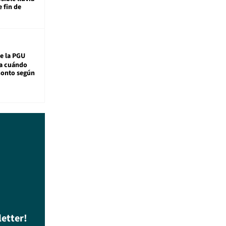
e fin de
e la PGU
sa cuándo
monto según
letter!