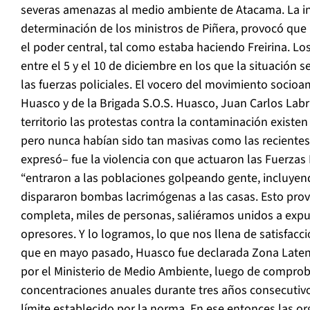
severas amenazas al medio ambiente de Atacama. La in
determinación de los ministros de Piñera, provocó que
el poder central, tal como estaba haciendo Freirina. Lo
entre el 5 y el 10 de diciembre en los que la situación 
las fuerzas policiales. El vocero del movimiento socioam
Huasco y de la Brigada S.O.S. Huasco, Juan Carlos Labrí
territorio las protestas contra la contaminación existe
pero nunca habían sido tan masivas como las recientes”.
expresó– fue la violencia con que actuaron las Fuerzas
“entraron a las poblaciones golpeando gente, incluyen
dispararon bombas lacrimógenas a las casas. Esto pro
completa, miles de personas, saliéramos unidos a expul
opresores. Y lo logramos, lo que nos llena de satisfacci
que en mayo pasado, Huasco fue declarada Zona Latent
por el Ministerio de Medio Ambiente, luego de comprob
concentraciones anuales durante tres años consecutiv
límite establecido por la norma. En ese entonces las or