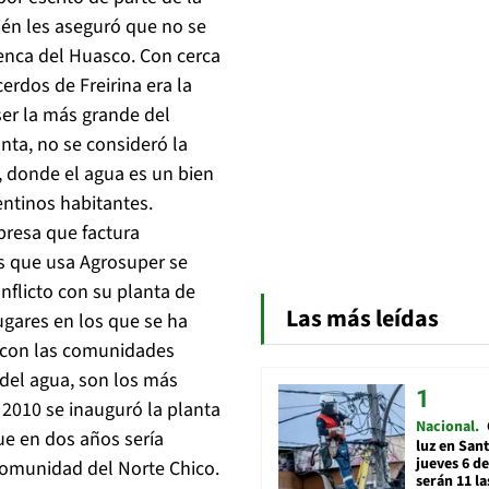
ién les aseguró que no se
enca del Huasco. Con cerca
erdos de Freirina era la
ser la más grande del
ta, no se consideró la
a, donde el agua es un bien
entinos habitantes.
presa que factura
s que usa Agrosuper se
nflicto con su planta de
Las más leídas
ugares en los que se ha
 con las comunidades
 del agua, son los más
010 se inauguró la planta
Nacional
ue en dos años sería
luz en San
jueves 6 de
 comunidad del Norte Chico.
serán 11 l