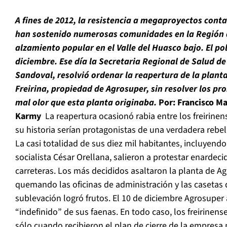
A fines de 2012, la resistencia a megaproyectos con
han sostenido numerosas comunidades en la Región 
alzamiento popular en el Valle del Huasco bajo. El pol
diciembre. Ese día la Secretaria Regional de Salud d
Sandoval, resolvió ordenar la reapertura de la plant
Freirina, propiedad de Agrosuper, sin resolver los pr
mal olor que esta planta originaba.
Por: Francisco Ma
Karmy
La reapertura ocasionó rabia entre los freirine
su historia serían protagonistas de una verdadera rebel
La casi totalidad de sus diez mil habitantes, incluyendo
socialista César Orellana, salieron a protestar enardec
carreteras. Los más decididos asaltaron la planta de 
quemando las oficinas de administración y las casetas 
sublevación logró frutos. El 10 de diciembre Agrosuper 
“indefinido” de sus faenas. En todo caso, los freirinens
sólo cuando recibieron el plan de cierre de la empresa p