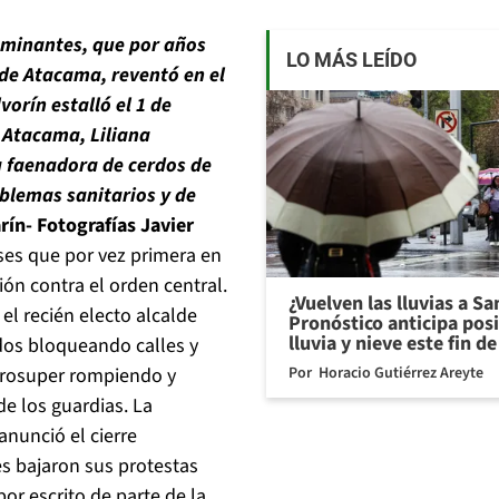
taminantes, que por años
LO MÁS LEÍDO
de Atacama, reventó en el
vorín estalló el 1 de
e Atacama, Liliana
a faenadora de cerdos de
oblemas sanitarios y de
rín- Fotografías Javier
nses que por vez primera en
ión contra el orden central.
¿Vuelven las lluvias a S
 el recién electo alcalde
Pronóstico anticipa pos
lluvia y nieve este fin 
idos bloqueando calles y
Por
Horacio Gutiérrez Areyte
Agrosuper rompiendo y
de los guardias. La
anunció el cierre
es bajaron sus protestas
or escrito de parte de la