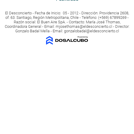
El Desconcierto - Fecha de Inicio: 05 - 2012 - Dirección: Providencia 2608,
of. 63. Santiago, Región Metropolitana, Chile - Teléfono: (+569) 67899269 -
Razón social: El Buen Aire SpA. - Contacto: María José Thomas,
Coordinadora General - Email:
mjosethomas@eldesconcierto.cl
- Director:
Gonzalo Badal Mella - Email:
gonzalobadal@eldesconcierto.cl