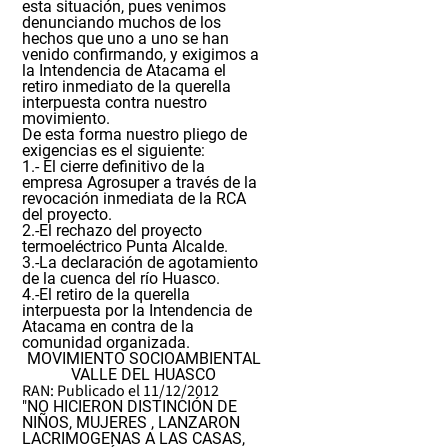
esta situación, pues venimos
denunciando muchos de los
hechos que uno a uno se han
venido confirmando, y exigimos a
la Intendencia de Atacama el
retiro inmediato de la querella
interpuesta contra nuestro
movimiento.
De esta forma nuestro pliego de
exigencias es el siguiente:
1.- El cierre definitivo de la
empresa Agrosuper a través de la
revocación inmediata de la RCA
del proyecto.
2.-
El rechazo del proyecto
termoeléctrico Punta Alcalde.
3.-
La declaración de agotamiento
de la cuenca del río Huasco.
4.-E
l retiro de la querella
interpuesta por la Intendencia de
Atacama en contra de la
comunidad organizada.
MOVIMIENTO SOCIOAMBIENTAL
VALLE DEL HUASCO
RAN: Publicado el 11/12/2012
"NO HICIERON DISTINCIÓN DE
NIÑOS, MUJERES , LANZARON
LACRIMOGENAS A LAS CASAS,