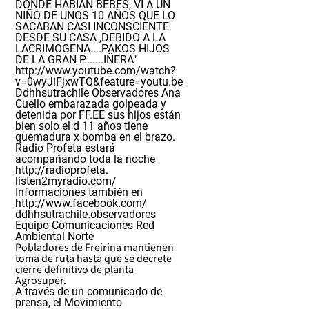
DONDE HABÍAN BEBES, VI A UN
NIÑO DE UNOS 10 AÑOS QUE LO
SACABAN CASI INCONSCIENTE
DESDE SU CASA ,DEBIDO A LA
LACRIMOGENA....PAKOS HIJOS
DE LA GRAN P.......IÑERA"
http://www.youtube.com/watch?
v=0wyJiFjxwTQ&feature=youtu.be
Ddhhsutrachile Observadores Ana
Cuello embarazada golpeada y
detenida por FF.EE sus hijos están
bien solo el d 11 años tiene
quemadura x bomba en el brazo.
Radio Profeta estará
acompañando toda la noche
http://radioprofeta.
listen2myradio.com/
Informaciones también en
http://www.facebook.com/
ddhhsutrachile.observadores
Equipo Comunicaciones
Red
Ambiental Norte
Pobladores de Freirina mantienen
toma de ruta hasta que se decrete
cierre definitivo de planta
Agrosuper.
A través de un comunicado de
prensa, el Movimiento