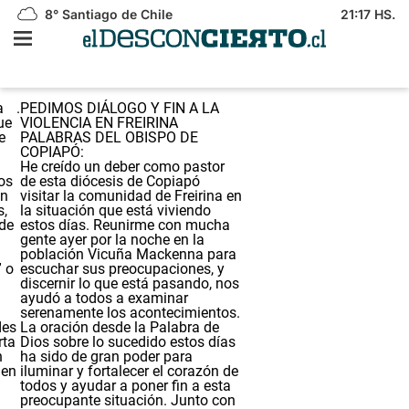
8°
Santiago de Chile
21:17 HS.
a
.
PEDIMOS DIÁLOGO Y FIN A LA
ue
VIOLENCIA EN FREIRINA
e
PALABRAS DEL OBISPO DE
COPIAPÓ:
He creído un deber como pastor
dos
de esta diócesis de Copiapó
on
visitar la comunidad de Freirina en
s,
la situación que está viviendo
de
estos días. Reunirme con mucha
gente ayer por la noche en la
población Vicuña Mackenna para
 o
escuchar sus preocupaciones, y
discernir lo que está pasando, nos
l
ayudó a todos a examinar
n
serenamente los acontecimientos.
des
La oración desde la Palabra de
rta
Dios sobre lo sucedido estos días
n
ha sido de gran poder para
 en
iluminar y fortalecer el corazón de
todos y ayudar a poner fin a esta
preocupante situación. Junto con