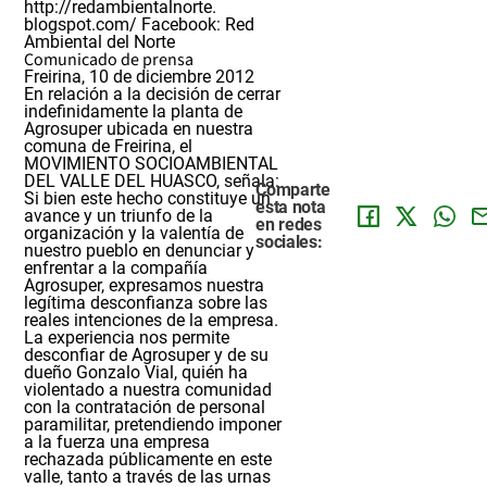
http://redambientalnorte.
blogspot.com/
Facebook: Red
Ambiental del Norte
Comunicado de prensa
Freirina, 10 de diciembre 2012
En relación a la decisión de cerrar
indefinidamente la planta de
Agrosuper ubicada en nuestra
comuna de Freirina, el
MOVIMIENTO SOCIOAMBIENTAL
DEL VALLE DEL HUASCO, señala:
Comparte
Si bien este hecho constituye un
esta nota
avance y un triunfo de la
en redes
organización y la valentía de
sociales:
nuestro pueblo en denunciar y
enfrentar a la compañía
Agrosuper, expresamos nuestra
legítima desconfianza sobre las
reales intenciones de la empresa.
La experiencia nos permite
desconfiar de Agrosuper y de su
dueño Gonzalo Vial, quién ha
violentado a nuestra comunidad
con la contratación de personal
paramilitar, pretendiendo imponer
a la fuerza una empresa
rechazada públicamente en este
valle, tanto a través de las urnas