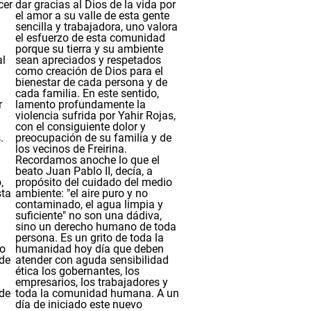
cer
dar gracias al Dios de la vida por
el amor a su valle de esta gente
sencilla y trabajadora, uno valora
el esfuerzo de esta comunidad
porque su tierra y su ambiente
al
sean apreciados y respetados
como creación de Dios para el
bienestar de cada persona y de
cada familia.
En este sentido,
r
lamento profundamente la
violencia sufrida por Yahir Rojas,
con el consiguiente dolor y
.
preocupación de su familia y de
los vecinos de Freirina.
Recordamos anoche lo que el
beato Juan Pablo II, decía, a
,
propósito del cuidado del medio
sta
ambiente: "el aire puro y no
contaminado, el agua limpia y
suficiente" no son una dádiva,
sino un derecho humano de toda
persona. Es un grito de toda la
to
humanidad hoy día que deben
 de
atender con aguda sensibilidad
ética los gobernantes, los
empresarios, los trabajadores y
 de
toda la comunidad humana. A un
día de iniciado este nuevo