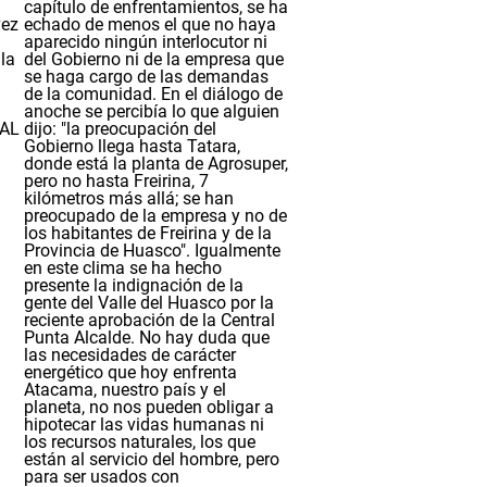
capítulo de enfrentamientos, se ha
vez
echado de menos el que no haya
aparecido ningún interlocutor ni
la
del Gobierno ni de la empresa que
se haga cargo de las demandas
de la comunidad. En el diálogo de
anoche se percibía lo que alguien
AL
dijo: "la preocupación del
Gobierno llega hasta Tatara,
donde está la planta de Agrosuper,
pero no hasta Freirina, 7
kilómetros más allá; se han
preocupado de la empresa y no de
los habitantes de Freirina y de la
Provincia de Huasco". Igualmente
en este clima se ha hecho
presente la indignación de la
gente del Valle del Huasco por la
reciente aprobación de la Central
Punta Alcalde. No hay duda que
las necesidades de carácter
energético que hoy enfrenta
Atacama, nuestro país y el
planeta, no nos pueden obligar a
hipotecar las vidas humanas ni
los recursos naturales, los que
están al servicio del hombre, pero
para ser usados con