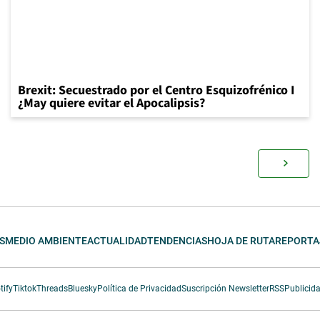
Brexit: Secuestrado por el Centro Esquizofrénico I
¿May quiere evitar el Apocalipsis?
S
MEDIO AMBIENTE
ACTUALIDAD
TENDENCIAS
HOJA DE RUTA
REPORTA
tify
Tiktok
Threads
Bluesky
Política de Privacidad
Suscripción Newsletter
RSS
Publicid