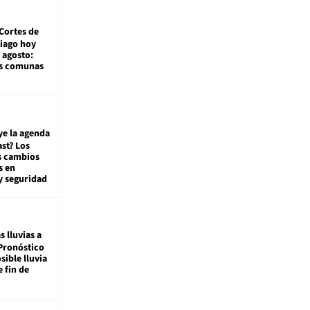
Cortes de
tiago hoy
 agosto:
as comunas
ye la agenda
st? Los
s cambios
s en
y seguridad
s lluvias a
Pronóstico
sible lluvia
e fin de