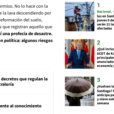
permiso. No lo hace con la
Nacional
de la lava descendiendo por
luz en San
deformación del suelo,
jueves 6 de
serán 11 l
 que registran aquello que
afectadas
lí una profecía de desastre.
ón política: algunos riesgos
¿Qué inclu
ACOT de Ka
principale
anunciado
economía 
 decretos que regulan la
traloría
¿Vuelven la
Santiago? 
anticipa po
y nieve est
semana
frente al conocimiento