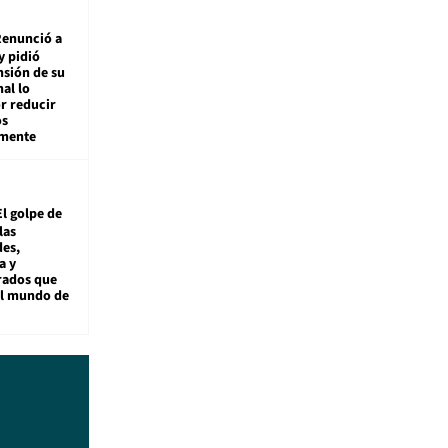
enunció a
y pidió
nsión de su
nal lo
r reducir
os
amente
El golpe de
las
es,
a y
rados que
al mundo de