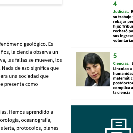
Judicial
R
su trabajo 
rebajar pe
hija: Tribu
rechazó po
sus ingres
voluntari
 fenómeno geológico. Es
os, la ciencia observa un
va, las fallas se mueven, los
Ciencias
. Nada de eso significa que
Lincolao a 
humanidad
 para una sociedad que
matemátic
postdocto
 se presenta como
complica 
la ciencia
cias. Hemos aprendido a
orología, oceanografía,
lerta, protocolos, planes