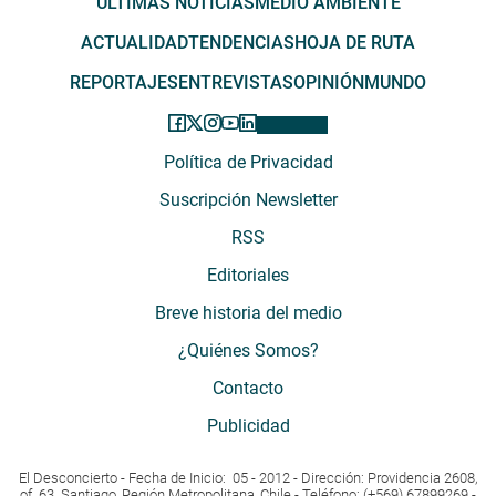
ÚLTIMAS NOTICIAS
MEDIO AMBIENTE
ACTUALIDAD
TENDENCIAS
HOJA DE RUTA
REPORTAJES
ENTREVISTAS
OPINIÓN
MUNDO
Política de Privacidad
Suscripción Newsletter
RSS
Editoriales
Breve historia del medio
¿Quiénes Somos?
Contacto
Publicidad
El Desconcierto - Fecha de Inicio: 05 - 2012 - Dirección: Providencia 2608,
of. 63. Santiago, Región Metropolitana, Chile - Teléfono: (+569) 67899269 -