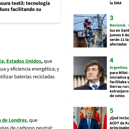
sura textil: tecnología
la SMA
iduos facilitando su
Nacional
luz en San
jueves 6 de
serán 11 l
afectadas
ta, Estados Unidos
,
que
Argentina
a y eficiencia energética; y
para Milei:
tilizar baterías recicladas
iniciativa 
facilitaba 
tierras rur
extranjeros
de votos
¿Qué inclu
 de Londres
, que
ACOT de Ka
egias de carbono neutral;
principale