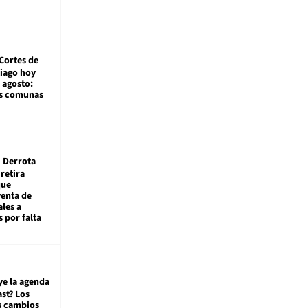
Cortes de
tiago hoy
 agosto:
as comunas
Derrota
 retira
que
venta de
ales a
 por falta
ye la agenda
st? Los
s cambios