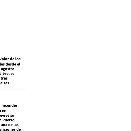
Valor de los
es desde el
 agosto:
diésel se
tras
alzas
Incendio
x en
revive su
n Puerto
 una de las
anciones de