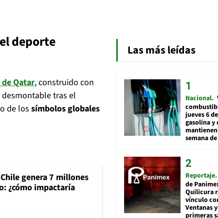
del deporte
Las más leídas
 de Qatar
, construido con
 desmontable tras el
Nacional
combustibl
no de los
símbolos globales
jueves 6 de
gasolina y 
mantienen 
semana de 
Reportaje
Chile genera 7 millones
de Panime
o: ¿cómo impactaría
Quilicura 
vínculo co
Ventanas y
primeras s