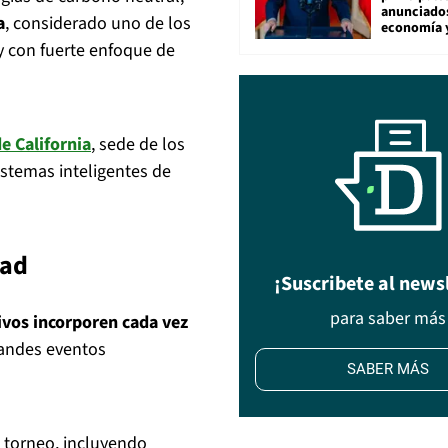
anunciado
a
, considerado uno de los
economía 
 con fuerte enfoque de
e California
, sede de los
istemas inteligentes de
dad
¡Suscribete al news
para saber más
ivos incorporen cada vez
randes eventos
SABER MÁS
l torneo, incluyendo