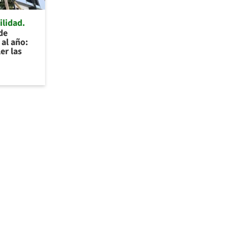
ilidad
de
al año:
er las