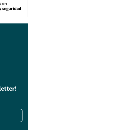
s en
y seguridad
letter!