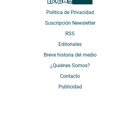
Política de Privacidad
Suscripción Newsletter
RSS
Editoriales
Breve historia del medio
¿Quiénes Somos?
Contacto
Publicidad
El Desconcierto - Fecha de Inicio: 05 - 2012 - Dirección: Providencia 2608,
of. 63. Santiago, Región Metropolitana, Chile - Teléfono: (+569) 67899269 -
Razón social: El Buen Aire SpA. - Contacto: María José Thomas,
Coordinadora General - Email:
mjosethomas@eldesconcierto.cl
- Director:
Gonzalo Badal Mella - Email:
gonzalobadal@eldesconcierto.cl