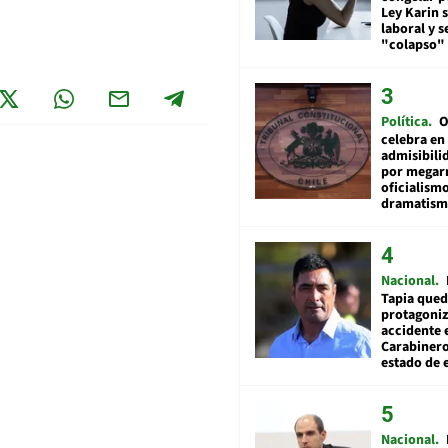
Ley Karin 
laboral y s
"colapso" 
Política
O
celebra en
admisibili
por megar
oficialismo
dramatis
Nacional
Tapia qued
protagoniz
accidente 
Carabiner
estado de 
Nacional