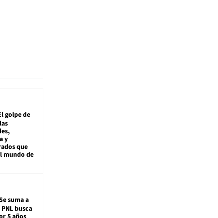
El golpe de
las
es,
a y
rados que
al mundo de
Se suma a
: PNL busca
or 5 años