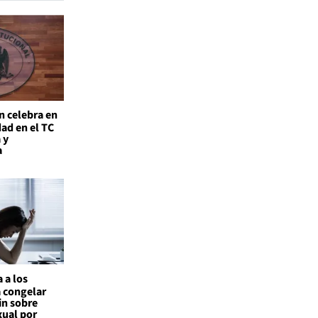
n celebra en
ad en el TC
 y
a
 a los
a congelar
in sobre
xual por