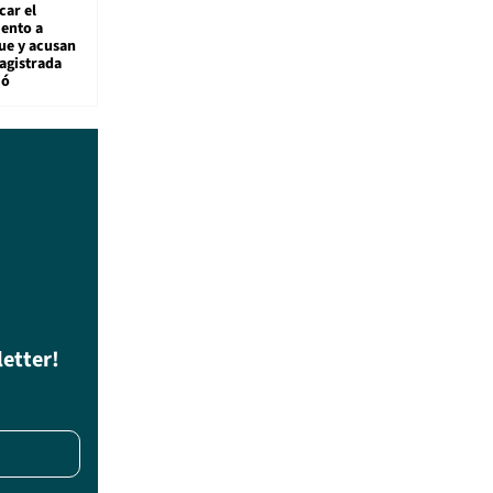
car el
ento a
ue y acusan
agistrada
ió
letter!