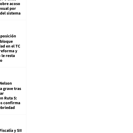
sobre acoso
exual por
del sistema
posición
 bloque
dad en el TC
reforma y
 le resta
mo
Nelson
a grave tras
ar
en Ruta 5:
os confirma
ebriedad
Fiscalía y SII