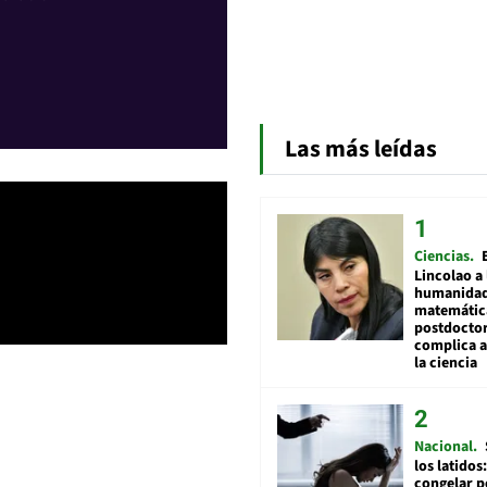
Las más leídas
Ciencias
Lincolao a 
humanidad
matemátic
postdocto
complica 
la ciencia
Nacional
los latidos
congelar p