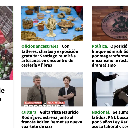
Oficios ancestrales
Con
Política
Oposició
talleres, charlas y exposición
bloque admisibilid
gratuita: Santiago reunirá a
por megarreforma
artesanas en encuentro de
oficialismo le rest
cestería y fibras
dramatismo
de
s
Cultura
Guitarrista Mauricio
Nacional
Se suma
Rodríguez estrena junto al
latidos: PNL busc
francés Adrien Bernet su nuevo
por 5 años Ley Kar
cuarteto de jazz
acoso laboral y se