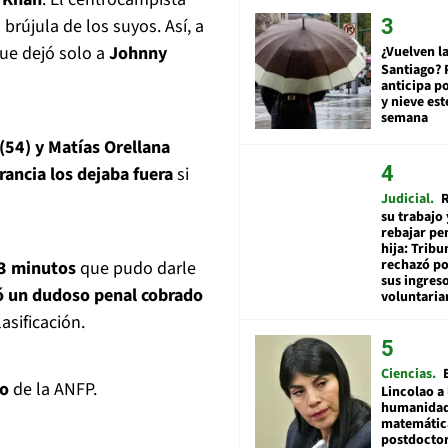
brújula de los suyos. Así, a
que dejó solo a
Johnny
¿Vuelven la
Santiago? 
anticipa po
y nieve est
semana
 (54) y Matías Orellana
rancia los dejaba fuera
si
Judicial
R
su trabajo 
rebajar pe
hija: Tribu
rechazó po
93 minutos
que pudo darle
sus ingres
ió un dudoso penal cobrado
voluntari
asificación.
Ciencias
o
de la ANFP.
Lincolao a 
humanidad
matemátic
postdocto