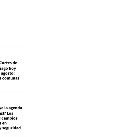
Cortes de
tiago hoy
 agosto:
as comunas
ye la agenda
st? Los
s cambios
s en
y seguridad