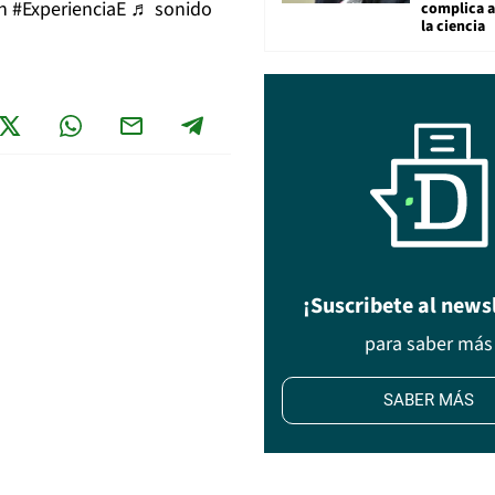
en
#ExperienciaE
♬ sonido
complica 
la ciencia
¡Suscribete al news
para saber más
SABER MÁS