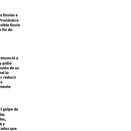
s lluvias a
Pronóstico
sible lluvia
e fin de
enunció a
y pidió
nsión de su
nal lo
r reducir
os
amente
El golpe de
las
es,
a y
rados que