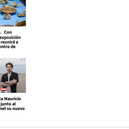
s
Con
 exposición
 reunirá a
entro de
ta Mauricio
junto al
rnet su nuevo