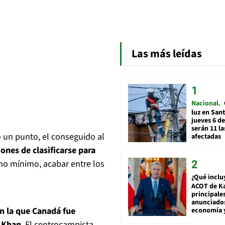
Las más leídas
Nacional
luz en San
jueves 6 de
serán 11 l
o un punto, el conseguido al
afectadas
ones de clasificarse para
omo mínimo, acabar entre los
¿Qué inclu
ACOT de Ka
principale
anunciado
en la que Canadá fue
economía 
 Khan
. El centrocampista