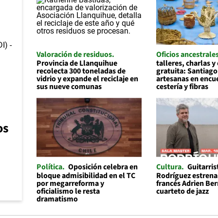
Valoración de residuos
Oficios ancestrale
Provincia de Llanquihue
talleres, charlas y
recolecta 300 toneladas de
gratuita: Santiago
vidrio y expande el reciclaje en
artesanas en encu
sus nueve comunas
cestería y fibras
os
Política
Oposición celebra en
Cultura
Guitarris
bloque admisibilidad en el TC
Rodríguez estrena 
por megarreforma y
francés Adrien Be
oficialismo le resta
cuarteto de jazz
dramatismo