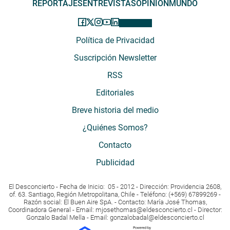
REPORTAJES
ENTREVISTAS
OPINIÓN
MUNDO
Política de Privacidad
Suscripción Newsletter
RSS
Editoriales
Breve historia del medio
¿Quiénes Somos?
Contacto
Publicidad
El Desconcierto - Fecha de Inicio: 05 - 2012 - Dirección: Providencia 2608,
of. 63. Santiago, Región Metropolitana, Chile - Teléfono: (+569) 67899269 -
Razón social: El Buen Aire SpA. - Contacto: María José Thomas,
Coordinadora General - Email:
mjosethomas@eldesconcierto.cl
- Director:
Gonzalo Badal Mella - Email:
gonzalobadal@eldesconcierto.cl