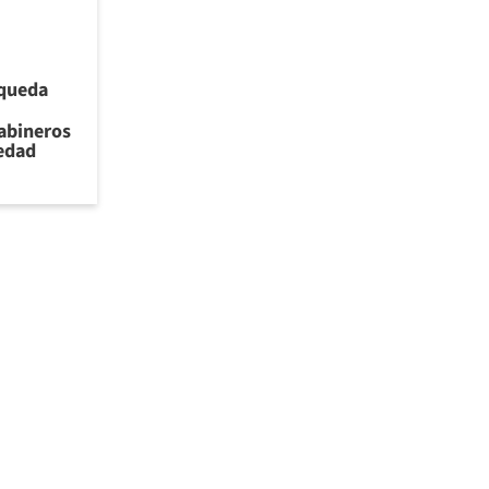
 queda
rabineros
iedad