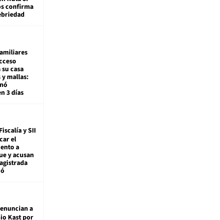
os confirma
ebriedad
amiliares
cceso
 su casa
 y mallas:
enó
en 3 días
Fiscalía y SII
car el
ento a
ue y acusan
agistrada
ió
enuncian a
io Kast por