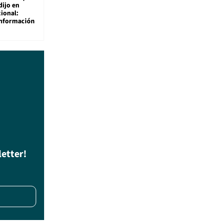
dijo en
ional:
información
letter!