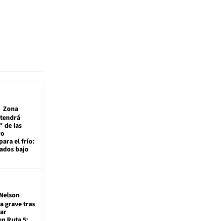
Zona
 tendrá
 de las
ro
ara el frío:
rados bajo
Nelson
a grave tras
ar
en Ruta 5: