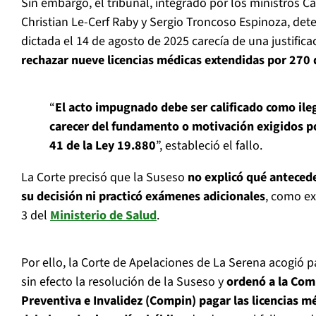
Sin embargo, el tribunal, integrado por los ministros C
Christian Le-Cerf Raby y Sergio Troncoso Espinoza, det
dictada el 14 de agosto de 2025 carecía de una justifica
rechazar nueve licencias médicas extendidas por 270 d
“
El acto impugnado debe ser calificado como ilega
carecer del fundamento o motivación exigidos po
41 de la
Ley 19.880
”, estableció el fallo.
La Corte precisó que la Suseso
no explicó qué anteced
su decisión ni practicó exámenes adicionales
, como ex
3 del
Ministerio de Salud
.
Por ello, la Corte de Apelaciones de La Serena acogió p
sin efecto la resolución de la Suseso y
ordenó a la Com
Preventiva e Invalidez (Compin) pagar las licencias 