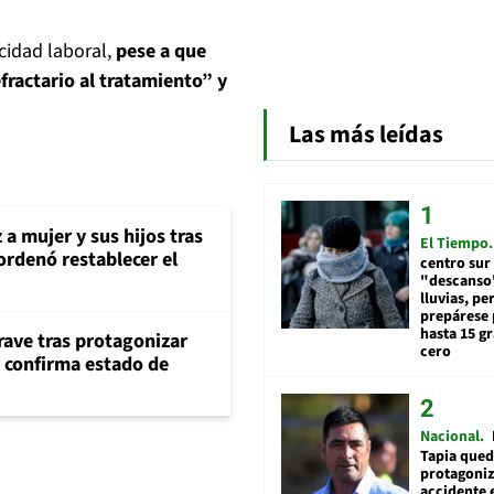
acidad laboral,
pese a que
fractario al tratamiento” y
Las más leídas
 a mujer y sus hijos tras
El Tiempo
ordenó restablecer el
centro sur
"descanso"
lluvias, pe
prepárese p
hasta 15 g
rave tras protagonizar
cero
s confirma estado de
Nacional
Tapia qued
protagoniz
accidente 