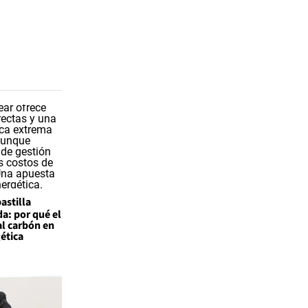
astilla
a: por qué el
al carbón en
gética