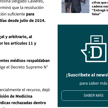
arolina Delgado Cavieres,
cifras que 
cadena nac
erminó que la resolución
"Entregó 
ción suficiente
para
falsa"
ías desde julio de 2024.
l y arbitrario, al
r los artículos 11 y
entes médicos respaldaban
ige el Decreto Supremo N°
¡Suscribete al news
para saber más
arcialmente el recurso, dejó
isión de Medicina
SABER MÁS
médicas rechazadas dentro