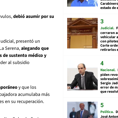
Carabiner
estado de 
vulos,
debió asumir por su
Judicial
F
cerraron a
vehicular a
Judicial, presentó un
con pilotes
Corte ord
La Serena,
alegando que
retirarlos 
es de sustento médico y
eder al subsidio
Nacional
piden revo
sobreseimi
Sergio Jad
emporáneo
y que los
error de m
que resolv
rabajadora acumulaba más
es en su recuperación.
Política
D
José Anton