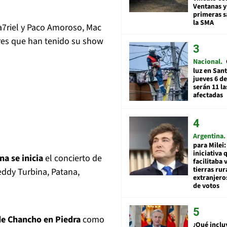
Ventanas y
primeras s
la SMA
Ca7riel y Paco Amoroso, Mac
res que han tenido su show
Nacional
luz en San
jueves 6 de
serán 11 l
afectadas
Argentina
para Milei:
iniciativa 
a se inicia
el concierto de
facilitaba 
tierras rur
ddy Turbina, Patana,
extranjeros
de votos
de Chancho en Piedra
como
¿Qué inclu