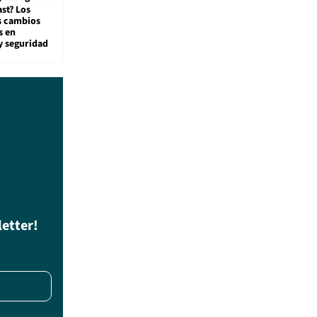
st? Los
s cambios
s en
y seguridad
letter!