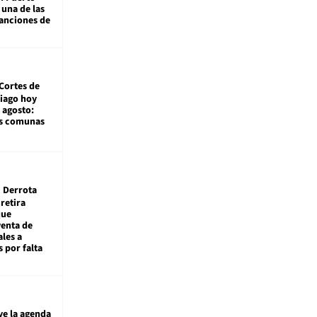
 una de las
anciones de
Cortes de
tiago hoy
 agosto:
as comunas
Derrota
 retira
que
venta de
ales a
 por falta
ye la agenda