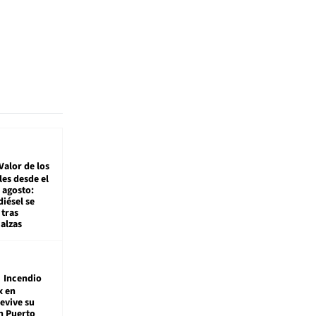
Valor de los
es desde el
 agosto:
diésel se
tras
alzas
Incendio
x en
revive su
n Puerto