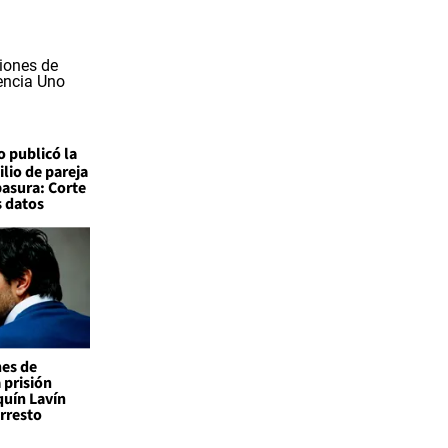
o publicó la
ilio de pareja
basura: Corte
s datos
nes de
 prisión
quín Lavín
rresto