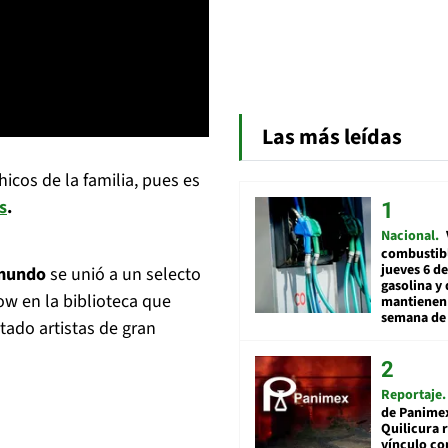
Las más leídas
icos de la familia, pues es
s
.
Nacional
combustibl
jueves 6 de
 mundo
se unió a un selecto
gasolina y 
w en la biblioteca que
mantienen 
semana de 
ado artistas de gran
Reportaje
de Panime
Quilicura 
vínculo co