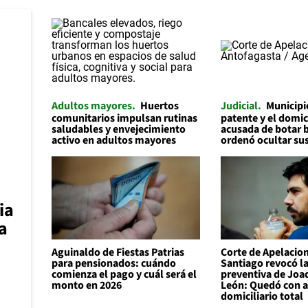
Adultos mayores
Huertos
Judicial
Municipi
comunitarios impulsan rutinas
patente y el domic
saludables y envejecimiento
acusada de botar 
activo en adultos mayores
ordenó ocultar su
ia
a
Aguinaldo de Fiestas Patrias
Corte de Apelacio
para pensionados: cuándo
Santiago revocó la
comienza el pago y cuál será el
preventiva de Joa
monto en 2026
León: Quedó con a
domiciliario total