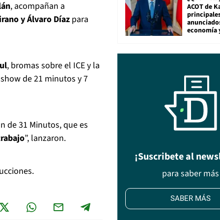
lán
, acompañan a
ACOT de Ka
principale
irano y Álvaro Díaz
para
anunciado
economía 
ul
, bromas sobre el ICE y la
 show de 21 minutos y 7
on de 31 Minutos, que es
trabajo
”, lanzaron.
¡Suscribete al news
ducciones.
para saber más
SABER MÁS