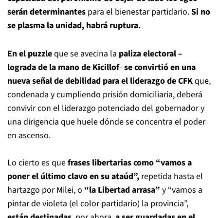
serán determinantes
para el bienestar partidario.
Si no
se plasma la unidad, habrá ruptura.
En el puzzle
que se avecina la
paliza electoral –
lograda de la mano de Kicillof
-
se convirtió en una
nueva señal de debilidad para
el liderazgo de CFK
que,
condenada y cumpliendo prisión domiciliaria, deberá
convivir con el liderazgo potenciado del gobernador y
una dirigencia que huele dónde se concentra el poder
en ascenso.
Lo cierto es que
frases libertarias como “vamos a
poner el último clavo en su ataúd”,
repetida hasta el
hartazgo por Milei, o
“la Libertad arrasa”
y “vamos a
pintar de violeta (el color partidario) la provincia”,
están destinadas
, por ahora,
a ser guardadas en el