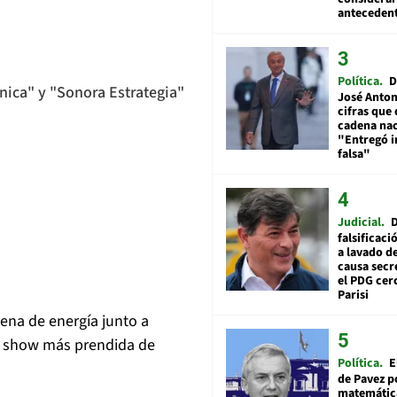
anteceden
Política
D
nica" y "Sonora Estrategia"
José Anton
cifras que 
cadena nac
"Entregó 
falsa"
Judicial
falsificaci
a lavado de
causa secr
el PDG cer
Parisi
lena de energía junto a
st show más prendida de
Política
E
de Pavez po
matemática