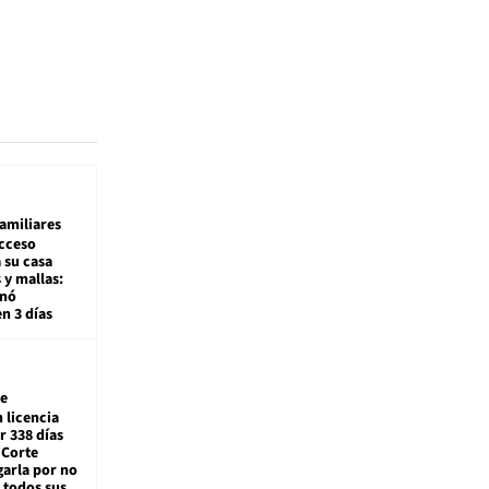
amiliares
cceso
 su casa
 y mallas:
enó
en 3 días
e
 licencia
r 338 días
 Corte
arla por no
 todos sus