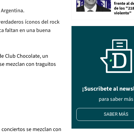
frente al 
de los "21
 Argentina.
violento"
verdaderos íconos del rock
ca faltan en una buena
de Club Chocolate, un
 se mezclan con traguitos
¡Suscribete al news
para saber más
SABER MÁS
s conciertos se mezclan con