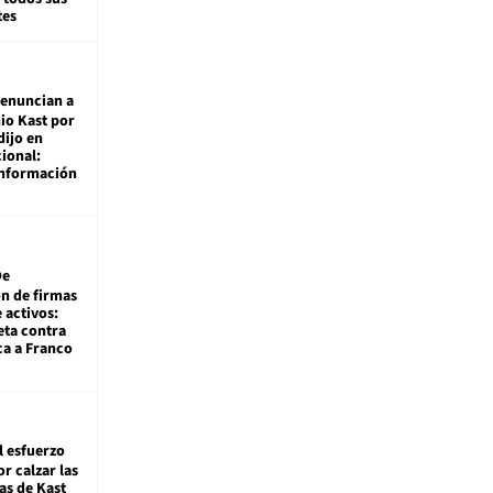
tes
enuncian a
io Kast por
dijo en
ional:
información
De
ón de firmas
 activos:
eta contra
ca a Franco
l esfuerzo
r calzar las
s de Kast