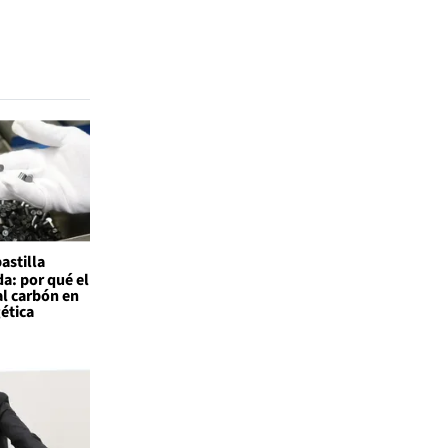
astilla
a: por qué el
al carbón en
gética