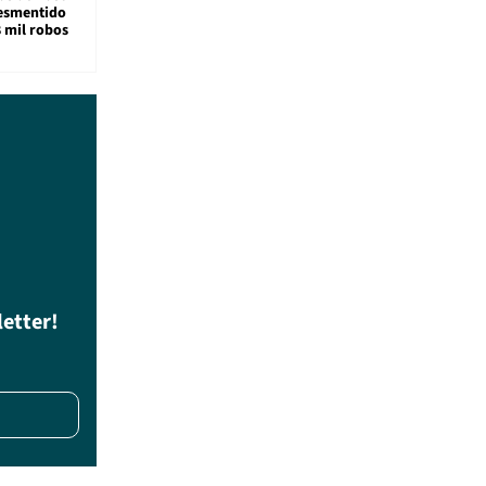
desmentido
8 mil robos
letter!