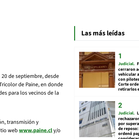
Las más leídas
Judicial
F
cerraron a
vehicular a
l 20 de septiembre, desde
con pilotes
 Tricolor de Paine, en donde
Corte ord
retirarlos 
des para los vecinos de la
Judicial
L
rechazaron
n, transmisión y
por supera
de reposo:
sitio web
www.paine.cl
y/o
ordenó pag
considerar