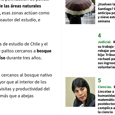
¿Vuelven la
e las áreas naturales
Santiago? 
e, esas zonas actúan como
anticipa po
y nieve est
coautor del estudio, e
semana
Judicial
R
 de estudio de Chile y el
su trabajo 
 paltos cercanos a
bosque
rebajar pe
hija: Tribu
aíso
durante tres años.
rechazó po
sus ingres
voluntari
s cercanos al bosque nativo
or que al interior de los
Ciencias
isitas y productividad del
Lincolao a 
más que a abejas
humanidad
matemátic
postdocto
complica 
la ciencia