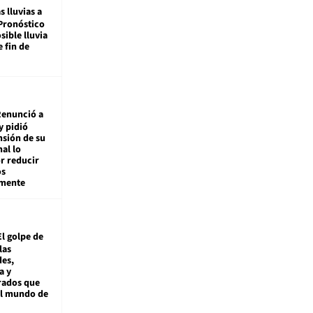
s lluvias a
Pronóstico
sible lluvia
e fin de
enunció a
y pidió
nsión de su
nal lo
r reducir
os
amente
El golpe de
las
es,
a y
rados que
al mundo de