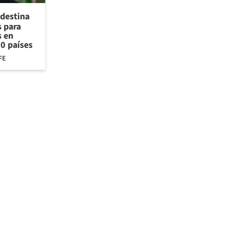
 destina
 para
s en
30 países
FE