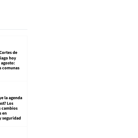
Cortes de
tiago hoy
 agosto:
as comunas
ye la agenda
st? Los
s cambios
s en
y seguridad