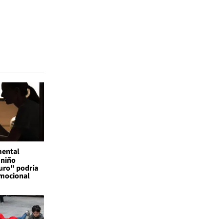
mental
 niño
uro" podría
emocional