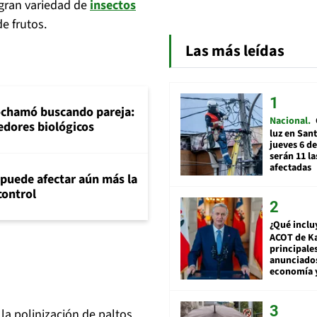
 gran variedad de
insectos
e frutos.
Las más leídas
Cochamó buscando pareja:
Nacional
redores biológicos
luz en San
jueves 6 de
serán 11 l
afectadas
 puede afectar aún más la
control
¿Qué inclu
ACOT de Ka
principale
anunciado
economía 
la polinización de paltos.