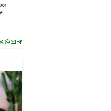
por
ue