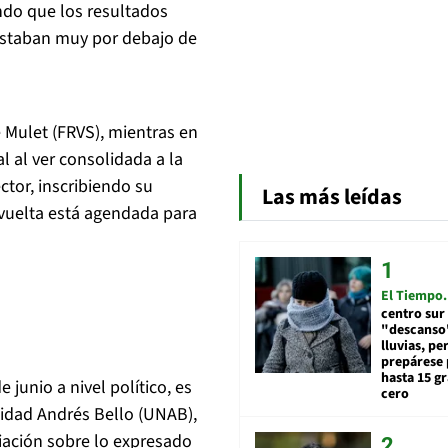
ndo que los resultados
estaban muy por debajo de
 Mulet (FRVS), mientras en
al al ver consolidada a la
ctor, inscribiendo su
Las más leídas
 vuelta está agendada para
El Tiempo
centro sur
"descanso"
lluvias, pe
prepárese p
hasta 15 g
junio a nivel político, es
cero
sidad Andrés Bello (UNAB),
iación sobre lo expresado