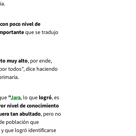
ia.
con poco nivel de
importante
que se tradujo
to muy alto
, por ende,
por todos", dice haciendo
primaria.
que
"
Jara
, lo que
logró
, es
yor nivel de conocimiento
fuera tan abultado
, pero no
 de población que
 y que logró identificarse