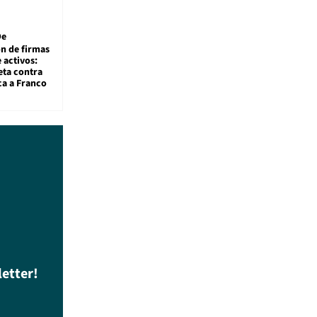
De
ón de firmas
 activos:
eta contra
ca a Franco
letter!