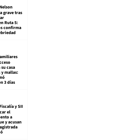
Nelson
a grave tras
ar
en Ruta 5:
os confirma
ebriedad
amiliares
cceso
 su casa
 y mallas:
enó
en 3 días
Fiscalía y SII
car el
ento a
ue y acusan
agistrada
ió