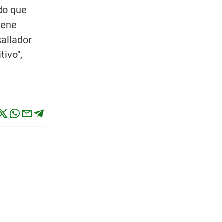
do que
iene
sallador
tivo",