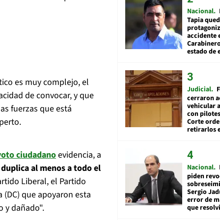
Nacional
Tapia qued
protagoniz
accidente 
Carabiner
estado de 
tico es muy complejo, el
Judicial
F
acidad de convocar, y que
cerraron a
vehicular a
as fuerzas que está
con pilotes
perto.
Corte ord
retirarlos 
voto ciudadano
evidencia, a
o duplica al menos a todo el
Nacional
piden revo
rtido Liberal, el Partido
sobreseimi
Sergio Jad
na (DC) que apoyaron esta
error de m
o y dañado".
que resolv