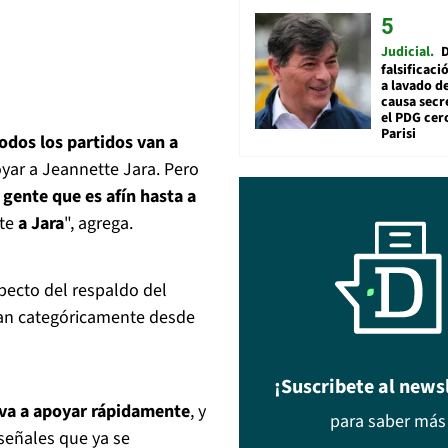
Judicial
falsificaci
a lavado de
causa secr
el PDG cer
Parisi
dos los partidos van a
ar a Jeannette Jara. Pero
a gente que es afín hasta a
te
a Jara
", agrega.
pecto del respaldo del
tan categóricamente desde
¡Suscribete al news
va a apoyar rápidamente
, y
para saber más
señales que ya se