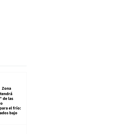
Zona
 tendrá
 de las
ro
ara el frío:
rados bajo