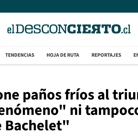
TENDENCIAS
HOJA DE RUTA
REPORTAJES
E
one paños fríos al tri
 fenómeno" ni tampoc
e Bachelet"