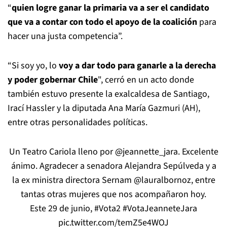
“
quien logre ganar la primaria va a ser el candidato
que va a contar con todo el apoyo de la coalición
para
hacer una justa competencia”.
“Si soy yo, lo
voy a dar todo para ganarle a la derecha
y poder gobernar Chile
", cerró en un acto donde
también estuvo presente la exalcaldesa de Santiago,
Irací Hassler y la diputada Ana María Gazmuri (AH),
entre otras personalidades políticas.
Un Teatro Cariola lleno por
@jeannette_jara
. Excelente
ánimo. Agradecer a senadora Alejandra Sepúlveda y a
la ex ministra directora Sernam
@lauralbornoz
, entre
tantas otras mujeres que nos acompañaron hoy.
Este 29 de junio,
#Vota2
#VotaJeanneteJara
pic.twitter.com/temZ5e4WOJ