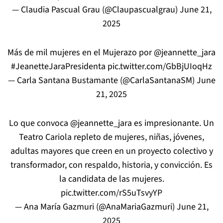
— Claudia Pascual Grau (@Claupascualgrau)
June 21,
2025
Más de mil mujeres en el Mujerazo por
@jeannette_jara
#JeanetteJaraPresidenta
pic.twitter.com/GbBjUIoqHz
— Carla Santana Bustamante (@CarlaSantanaSM)
June
21, 2025
Lo que convoca
@jeannette_jara
es impresionante. Un
Teatro Cariola repleto de mujeres, niñas, jóvenes,
adultas mayores que creen en un proyecto colectivo y
transformador, con respaldo, historia, y convicción. Es
la candidata de las mujeres.
pic.twitter.com/rS5uTsvyYP
— Ana María Gazmuri (@AnaMariaGazmuri)
June 21,
2025