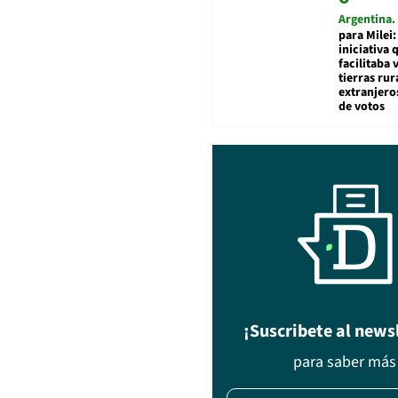
Argentina
para Milei:
iniciativa 
facilitaba 
tierras rur
extranjeros
de votos
¡Suscribete al news
para saber más