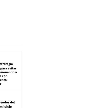
estrategia
para evitar
esionando a
n con
iento
o
eudor del
en juicio