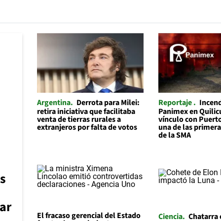
Argentina
Derrota para Milei:
Reportaje
Incend
retira iniciativa que facilitaba
Panimex en Quilicu
venta de tierras rurales a
vínculo con Puert
extranjeros por falta de votos
una de las primer
de la SMA
s
zar
El fracaso gerencial del Estado
Ciencia
Chatarra 