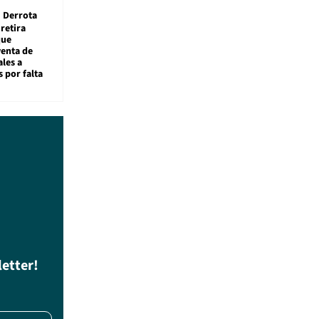
Derrota
 retira
que
venta de
ales a
 por falta
letter!