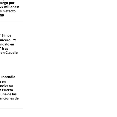
bargo por
27 millones:
sin efecto
TGR
"Si nos
nicero...":
ándalo en
' tras
con Claudio
Incendio
x en
revive su
n Puerto
 una de las
anciones de