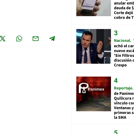
anular em
deuda de $
Corte dejó 
cobro de 
Nacional
echó el car
nuevo esc
'Sin Filtros
discusión 
Crespo
Reportaje
de Panime
Quilicura 
vínculo co
Ventanas y
primeras s
la SMA