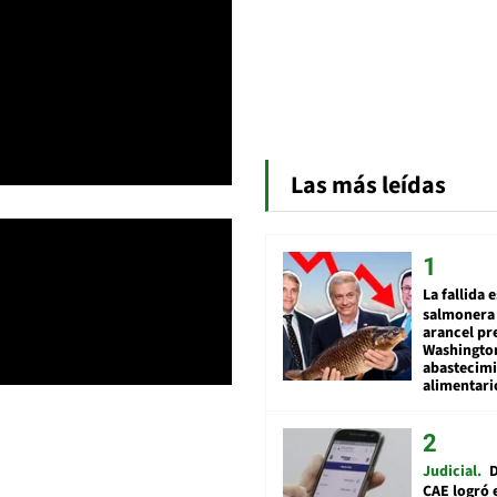
Las más leídas
La fallida 
salmonera 
arancel pr
Washingto
abastecim
alimentari
Judicial
D
CAE logró 