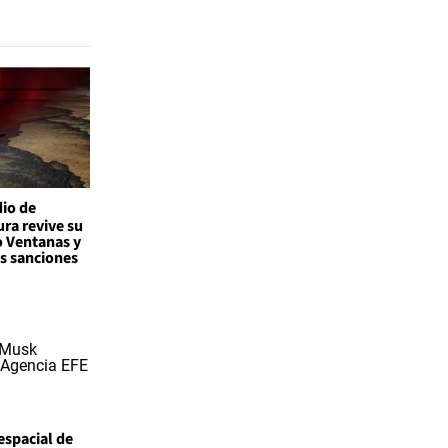
io de
ra revive su
o Ventanas y
as sanciones
espacial de