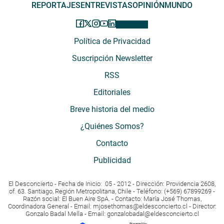
REPORTAJES
ENTREVISTAS
OPINIÓN
MUNDO
Política de Privacidad
Suscripción Newsletter
RSS
Editoriales
Breve historia del medio
¿Quiénes Somos?
Contacto
Publicidad
El Desconcierto - Fecha de Inicio: 05 - 2012 - Dirección: Providencia 2608,
of. 63. Santiago, Región Metropolitana, Chile - Teléfono: (+569) 67899269 -
Razón social: El Buen Aire SpA. - Contacto: María José Thomas,
Coordinadora General - Email:
mjosethomas@eldesconcierto.cl
- Director:
Gonzalo Badal Mella - Email:
gonzalobadal@eldesconcierto.cl