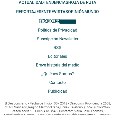
ACTUALIDAD
TENDENCIAS
HOJA DE RUTA
REPORTAJES
ENTREVISTAS
OPINIÓN
MUNDO
Política de Privacidad
Suscripción Newsletter
RSS
Editoriales
Breve historia del medio
¿Quiénes Somos?
Contacto
Publicidad
El Desconcierto - Fecha de Inicio: 05 - 2012 - Dirección: Providencia 2608,
of. 63. Santiago, Región Metropolitana, Chile - Teléfono: (+569) 67899269 -
Razón social: El Buen Aire SpA. - Contacto: María José Thomas,
Coordinadora General - Email:
mjosethomas@eldesconcierto.cl
- Director: