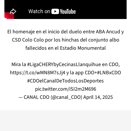
El homenaje en el inicio del duelo entre ABA Ancud y
CSD Colo Colo por los hinchas del conjunto albo
fallecidos en el Estadio Monumental
Mira la
#LigaCHERYbyCecinasLlanquihue
en CDO,
https://t.co/wMN8M7sJj4
y la app CDO+
#LNBxCDO
#CDOelCanalDeTodosLosDeportes
pic.twitter.com/iSI2m2M696
— CANAL CDO (@canal_CDO)
April 14, 2025