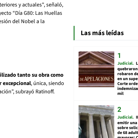
eriores y actuales", señaló,
royecto “Día G80: Las Huellas
sión del Nobel a la
Las más leídas
Judicial
L
quebraron 
robaron de
bilizado tanto su obra como
en un sup
r excepcional
, única, siendo
Corte ord
indemnizar
ción”, subrayó Ratinoff.
mil
Judicial
I
emitir una
sobre soli
de 68 adul
mayores: 