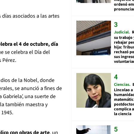
ordenó emi
pronuncia
 días asociados a las artes
Judicial
R
su trabajo 
rebajar pe
lebra el 4 de octubre, día
hija: Tribu
e se celebra el Día del
rechazó po
sus ingres
s Pérez.
voluntari
udios de la Nobel, donde
Ciencias
rales, se anunció a fines de
Lincolao a 
humanidad
a Gabriela’, una suerte de
matemátic
 la también maestra y
postdocto
complica 
 1945.
la ciencia
lico con obras de arte
, un