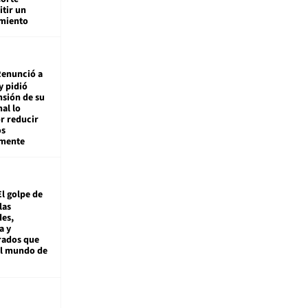
tir un
miento
enunció a
y pidió
nsión de su
nal lo
r reducir
os
amente
El golpe de
las
es,
a y
rados que
al mundo de