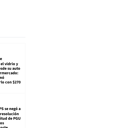
e
el vidrio y
sde su auto
ermercado:
enó
lo con $270
PS se negó a
 resolución
citud de PGU
tos
Corte