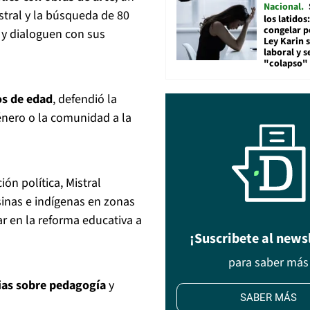
Nacional
istral y la búsqueda de 80
los latidos
congelar p
a y dialoguen con sus
Ley Karin 
laboral y s
"colapso" 
os de edad
, defendió la
énero o la comunidad a la
ón política, Mistral
inas e indígenas en zonas
ar en la reforma educativa a
¡Suscribete al news
para saber más
cias sobre pedagogía
y
SABER MÁS