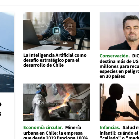
La Inteligencia Artificial como
Conservación
Di
desafío estratégico para el
destina más de U
desarrollo de Chile
millones para recu
especies en peligr
en 30 países
o
s
Economía circular
Minería
Infancias
Salud 
urbana en Chile: la empresa
infantil: cuándo el
que desde 2019 funciona 100%
"callado" o "mad