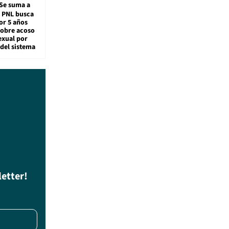
Se suma a
: PNL busca
or 5 años
sobre acoso
exual por
del sistema
letter!