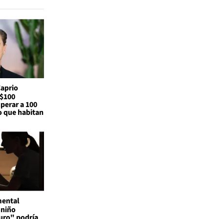
Caprio
S$100
perar a 100
o que habitan
mental
 niño
uro" podría