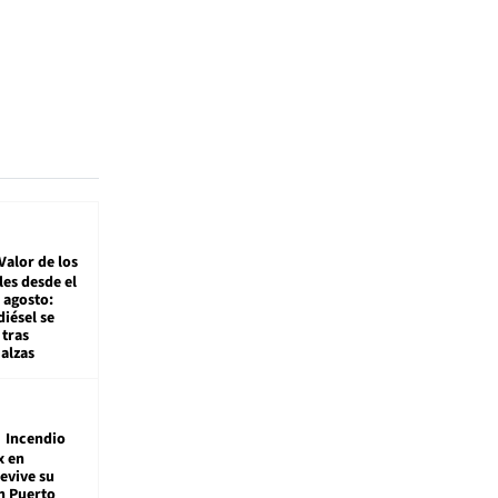
Valor de los
es desde el
 agosto:
diésel se
tras
alzas
Incendio
x en
revive su
n Puerto