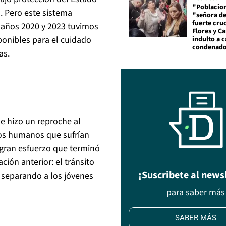
"Poblacion
. Pero este sistema
"señora de
fuerte cru
s años 2020 y 2023 tuvimos
Flores y Ca
onibles para el cuidado
indulto a 
condenad
as.
se hizo un reproche al
hos humanos que sufrían
e gran esfuerzo que terminó
ión anterior: el tránsito
¡Suscribete al news
 separando a los jóvenes
para saber más
SABER MÁS