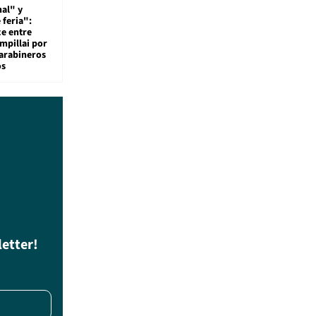
al" y
 feria":
ce entre
mpillai por
carabineros
os
letter!