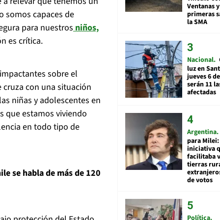
e a relevar que tenemos un
Ventanas y
no somos capaces de
primeras s
la SMA
segura para nuestros
niños,
n es crítica.
Nacional
luz en San
 impactantes sobre el
jueves 6 de
serán 11 l
 cruza con una situación
afectadas
as niñas y adolescentes en
sis que estamos viviendo
lencia en todo tipo de
Argentina
para Milei:
iniciativa 
facilitaba 
tierras rur
ile se habla de más de 120
extranjeros
de votos
bajo protección del Estado
Política