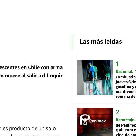
Las más leídas
escentes en Chile con arma
Nacional
 muere al salir a dilinquir.
combustibl
jueves 6 de
gasolina y 
mantienen 
semana de 
Reportaje
de Panime
 es producto de un solo
Quilicura 
vínculo co