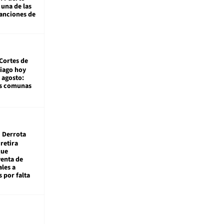
 una de las
anciones de
Cortes de
tiago hoy
 agosto:
as comunas
Derrota
 retira
que
venta de
ales a
 por falta