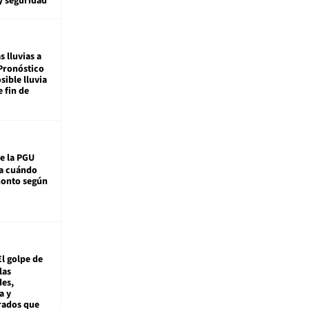
y seguridad
s lluvias a
Pronóstico
sible lluvia
e fin de
e la PGU
sa cuándo
monto según
El golpe de
las
es,
a y
rados que