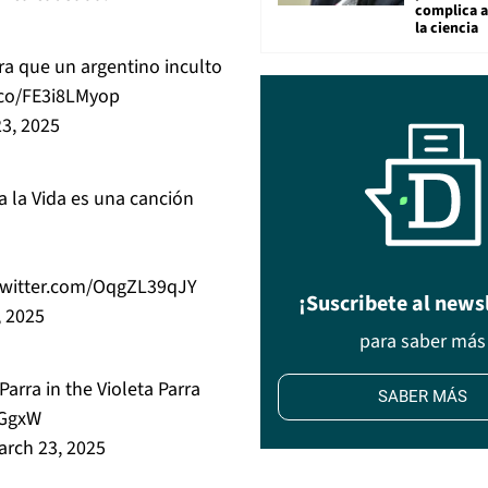
complica 
la ciencia
ara que un argentino inculto
.co/FE3i8LMyop
3, 2025
 la Vida es una canción
.twitter.com/OqgZL39qJY
¡Suscribete al news
, 2025
para saber más
Parra in the Violeta Parra
SABER MÁS
XGgxW
arch 23, 2025