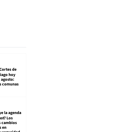
Cortes de
tiago hoy
 agosto:
as comunas
ye la agenda
st? Los
s cambios
s en