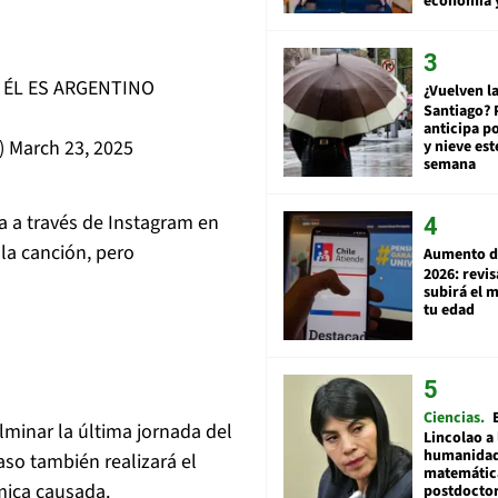
economía 
ÉL ES ARGENTINO
¿Vuelven la
Santiago? 
anticipa po
)
March 23, 2025
y nieve est
semana
 a través de Instagram en
 la canción, pero
Aumento d
2026: revi
subirá el 
tu edad
Ciencias
minar la última jornada del
Lincolao a 
humanidad
aso también realizará el
matemátic
émica causada.
postdocto