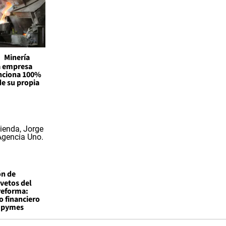
Minería
la empresa
unciona 100%
de su propia
ón de
vetos del
reforma:
o financiero
a pymes