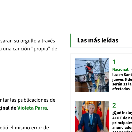
Las más leídas
aran su orgullo a través
a una canción "propia" de
Nacional
luz en San
jueves 6 de
serán 11 l
afectadas
tar las publicaciones de
iginal de
Violeta Parra
.
¿Qué inclu
ACOT de Ka
principale
metió el mismo error de
anunciado