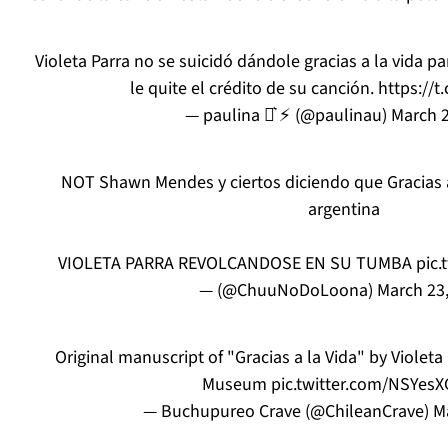
Violeta Parra no se suicidó dándole gracias a la vida p
le quite el crédito de su canción.
https://t
— paulina ⚯͛ ⚡ (@paulinau)
March 2
NOT Shawn Mendes y ciertos diciendo que Gracias a
argentina
VIOLETA PARRA REVOLCANDOSE EN SU TUMBA
pic
— (@ChuuNoDoLoona)
March 23
Original manuscript of "Gracias a la Vida" by Violeta 
Museum
pic.twitter.com/NSYes
— Buchupureo Crave (@ChileanCrave)
M