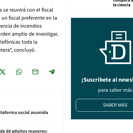
complica 
la ciencia
se reunirá con el fiscal
 un fiscal preferente en la
rrencia de incendios
orden amplio de investigar,
lefónicas toda la
tera", concluyó.
¡Suscribete al news
para saber más
SABER MÁS
plataforma social asumida
U de 68 adultos mayores: