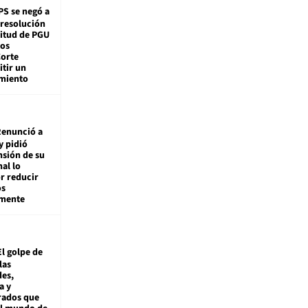
PS se negó a
 resolución
citud de PGU
tos
Corte
tir un
miento
enunció a
y pidió
nsión de su
nal lo
r reducir
os
amente
El golpe de
las
es,
a y
rados que