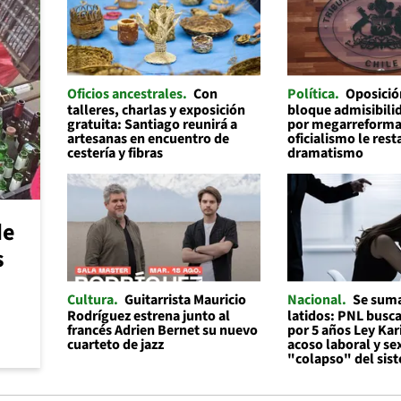
Oficios ancestrales
Con
Política
Oposició
talleres, charlas y exposición
bloque admisibilid
gratuita: Santiago reunirá a
por megarreforma
artesanas en encuentro de
oficialismo le rest
cestería y fibras
dramatismo
de
s
Cultura
Guitarrista Mauricio
Nacional
Se suma
Rodríguez estrena junto al
latidos: PNL busc
francés Adrien Bernet su nuevo
por 5 años Ley Kar
cuarteto de jazz
acoso laboral y se
"colapso" del sis