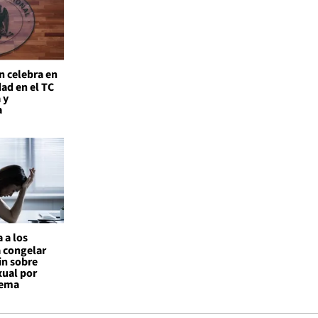
n celebra en
ad en el TC
 y
a
 a los
a congelar
in sobre
xual por
tema