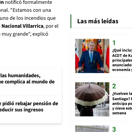
én
notificó formalmente
ional. "Estamos con una
 uno de los incendios que
Las más leídas
 Nacional Villarrica
, por el
o muy grande", explicó
¿Qué inclu
ACOT de Ka
principale
anunciado
economía 
a las humanidades,
e complica al mundo de
¿Vuelven la
Santiago? 
y pidió rebajar pensión de
anticipa po
y nieve est
reducir sus ingresos
semana