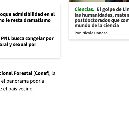
Ciencias
El golpe de Li
loque admisibilidad en el
las humanidades, matem
postdoctorados que com
mo le resta dramatismo
mundo de la ciencia
Por
Nicole Donoso
: PNL busca congelar por
oral y sexual por
ional Forestal
(
Conaf
), la
, el panorama podría
 el país vecino.