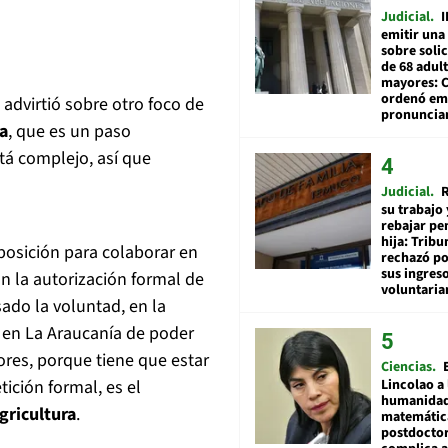
Judicial
I
emitir una
sobre soli
de 68 adul
mayores: 
ordenó emi
 advirtió sobre otro foco de
pronuncia
a
, que es un paso
stá complejo, así que
Judicial
R
su trabajo 
rebajar pe
hija: Tribu
sposición para colaborar en
rechazó po
sus ingres
on la autorización formal de
voluntari
ado la voluntad, en la
 en La Araucanía de poder
iores, porque tiene que estar
Ciencias
Lincolao a 
tición formal, es el
humanidad
gricultura
.
matemátic
postdocto