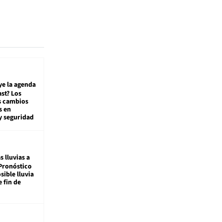
ye la agenda
st? Los
s cambios
s en
y seguridad
s lluvias a
Pronóstico
sible lluvia
e fin de