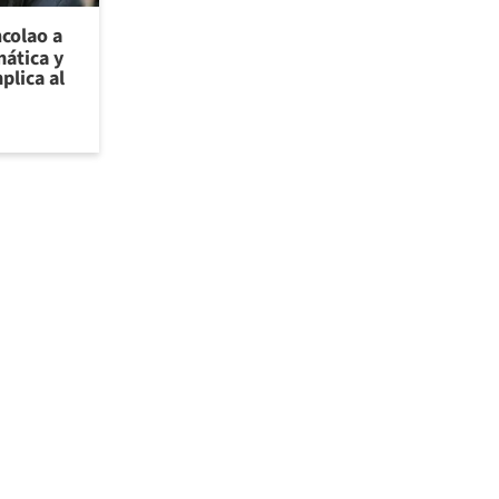
ncolao a
ática y
plica al