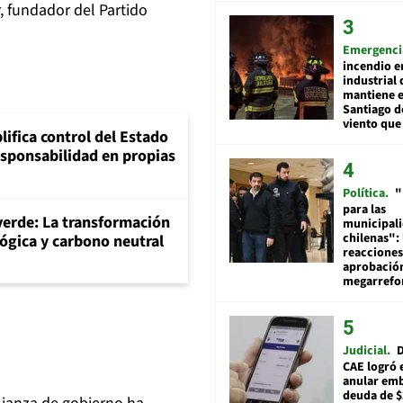
, fundador del Partido
Emergenci
incendio e
industrial 
mantiene e
Santiago d
viento que
lifica control del Estado
esponsabilidad en propias
Política
"
para las
 verde: La transformación
municipal
chilenas": 
ógica y carbono neutral
reacciones
aprobació
megarref
Judicial
D
CAE logró 
anular em
deuda de $