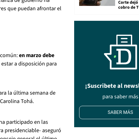
lianza de gobierno ha
Corte dejó 
cobro de 
es que puedan afrontar el
o común:
en marzo debe
estar a disposición para
¡Suscribete al news
para la última semana de
para saber más
, Carolina Tohá.
SABER MÁS
ha participado en las
ra presidenciable- aseguró
consejo general el último