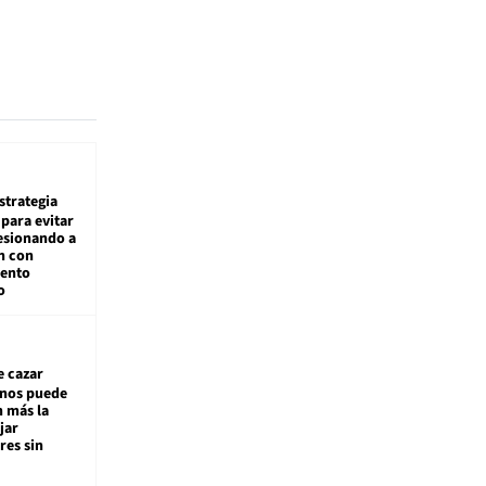
estrategia
para evitar
esionando a
n con
iento
o
e cazar
inos puede
n más la
jar
es sin