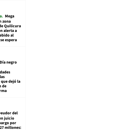
a
Mega
n zona
de Quilicura
n alerta a
ebido al
 se espera
Día negro
idades
las
 que dejó la
n de
orma
eudor del
en juicio
bargo por
27 millones: