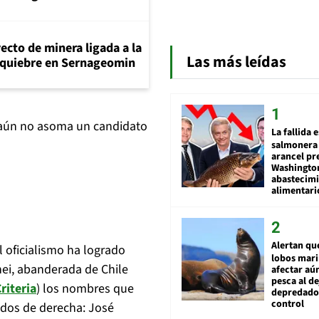
ecto de minera ligada a la
Las más leídas
n quiebre en Sernageomin
, aún no asoma un candidato
La fallida 
salmonera 
arancel pr
Washingto
abastecim
alimentari
Alertan qu
 oficialismo ha logrado
lobos mar
ei, abanderada de Chile
afectar aú
pesca al de
riteria
) los nombres que
depredador
control
dos de derecha: José