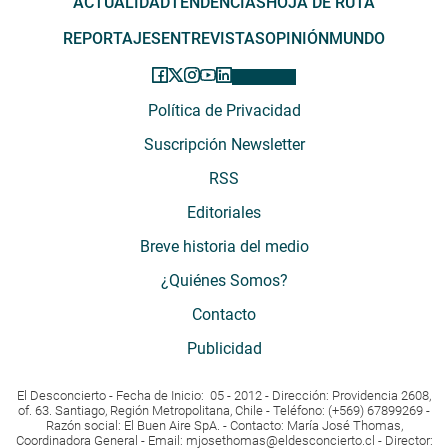
ACTUALIDAD
TENDENCIAS
HOJA DE RUTA
REPORTAJES
ENTREVISTAS
OPINIÓN
MUNDO
Política de Privacidad
Suscripción Newsletter
RSS
Editoriales
Breve historia del medio
¿Quiénes Somos?
Contacto
Publicidad
El Desconcierto - Fecha de Inicio: 05 - 2012 - Dirección: Providencia 2608,
of. 63. Santiago, Región Metropolitana, Chile - Teléfono: (+569) 67899269 -
Razón social: El Buen Aire SpA. - Contacto: María José Thomas,
Coordinadora General - Email:
mjosethomas@eldesconcierto.cl
- Director: