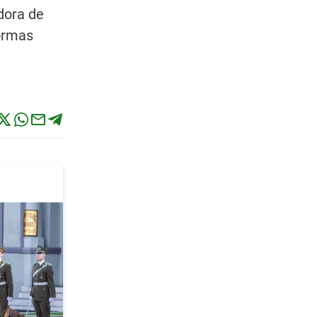
dora de
normas