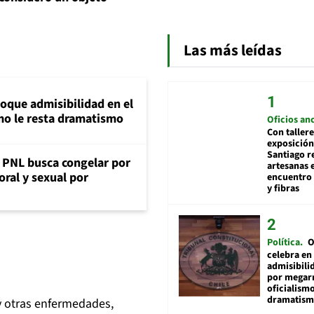
Las más leídas
loque admisibilidad en el
mo le resta dramatismo
Oficios an
Con tallere
exposición
Santiago r
: PNL busca congelar por
artesanas 
oral y sexual por
encuentro 
y fibras
Política
O
celebra en
admisibili
por megar
oficialismo
dramatis
y otras enfermedades,