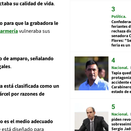
ectaba su calidad de vida
.
Política
Confedera
 para que la grabadora le
feriantes d
armería
vulneraba sus
rechaza di
senadora 
Flores: "S
feria es un
so de amparo, señalando
gales
.
Nacional
Tapia qued
protagoniz
accidente 
a está clasificada como un
Carabiner
estado de 
árcel por razones de
Nacional
piden revo
no es el medio adecuado
sobreseimi
e está diseñado para
Sergio Jad