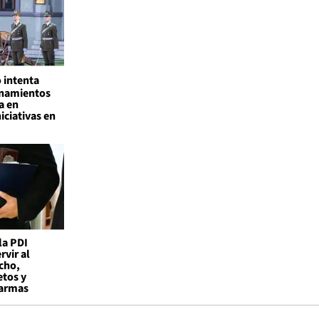
 intenta
onamientos
a en
iciativas en
la PDI
vir al
cho,
etos y
 armas