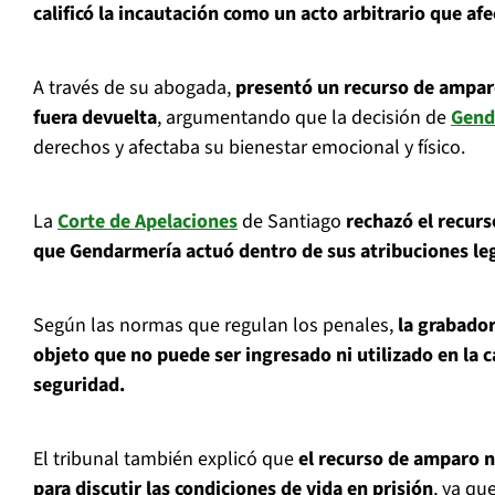
calificó la incautación como un acto arbitrario que af
A través de su abogada,
presentó un recurso de amparo
fuera devuelta
, argumentando que la decisión de
Gend
derechos y afectaba su bienestar emocional y físico.
La
Corte de Apelaciones
de Santiago
rechazó el recur
que Gendarmería actuó dentro de sus atribuciones le
Según las normas que regulan los penales,
la grabador
objeto que no puede ser ingresado ni utilizado en la c
seguridad.
El tribunal también explicó que
el recurso de amparo 
para discutir las condiciones de vida en prisión
, ya qu