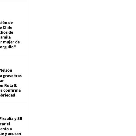
ción de
e Chile
chos de
Camila
er mujer de
 orgullo"
Nelson
a grave tras
ar
en Ruta 5:
os confirma
ebriedad
Fiscalía y SII
car el
ento a
ue y acusan