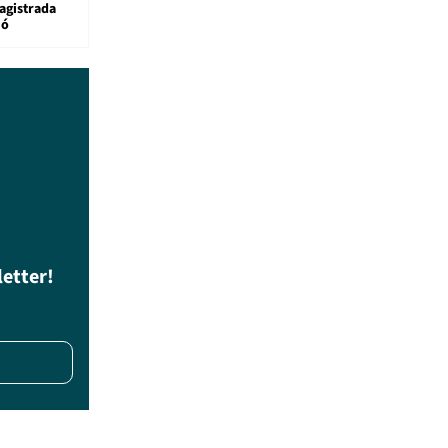
agistrada
ió
letter!