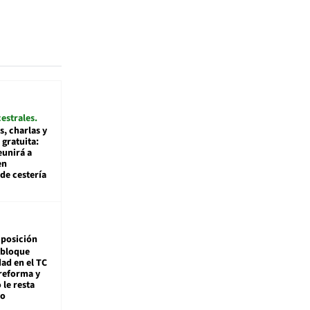
cestrales
s, charlas y
 gratuita:
eunirá a
en
de cestería
posición
 bloque
dad en el TC
reforma y
 le resta
mo