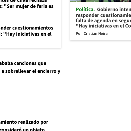
ntes de Chile rechaza
: "Ser mujer de feria es
Política
Gobierno inte
responder cuestionamie
falta de agenda en segu
"Hay iniciativas en el 
onder cuestionamientos
 "Hay iniciativas en el
Por
Cristian Neira
ababa canciones que
a sobrellevar el encierro y
amiento realizado por
 consideró un objeto