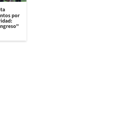
nta
ntos por
ridad:
Congreso"