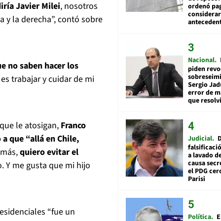
ría Javier Milei
, nosotros
ordenó pag
considerar
da y la derecha”, contó sobre
anteceden
Nacional
e no saben hacer los
piden revo
sobreseimi
 es trabajar y cuidar de mi
Sergio Jad
error de m
que resolv
que le atosigan,
Franco
a que “allá en Chile,
Judicial
falsificaci
demás,
quiero evitar el
a lavado de
causa secr
. Y me gusta que mi hijo
el PDG cer
Parisi
esidenciales “fue un
Política
E