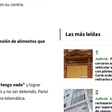
en su contra.
Las más leídas
nsión de alimentos que
Judicial
F
cerraron a
vehicular a
con pilotes
Corte ord
retirarlos 
o tengo nada”
y lograr
s y no ser detenido, Parisi
a telemática.
Judicial
L
rechazaron
por supera
de reposo: