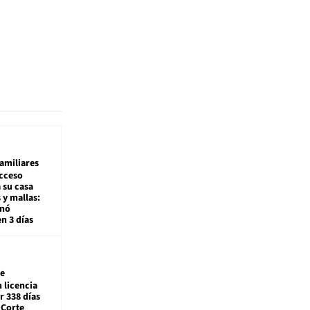
amiliares
cceso
 su casa
 y mallas:
enó
en 3 días
e
 licencia
r 338 días
 Corte