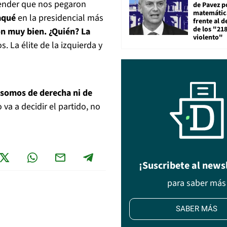
tender que nos pegaron
de Pavez po
matemática
aqué
en la presidencial más
frente al 
de los "21
ron muy bien. ¿Quién? La
violento"
. La élite de la izquierda y
 somos de derecha ni de
va a decidir el partido, no
¡Suscribete al news
para saber más
SABER MÁS