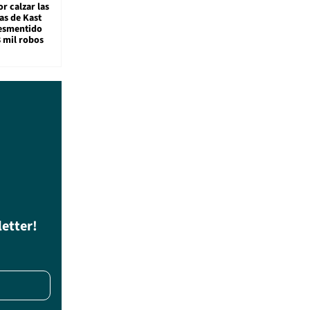
r calzar las
s de Kast
desmentido
8 mil robos
letter!