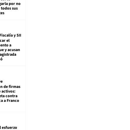
arla por no
 todos sus
tes
Fiscalía y SII
car el
ento a
ue y acusan
agistrada
ió
De
ón de firmas
 activos:
eta contra
ca a Franco
l esfuerzo