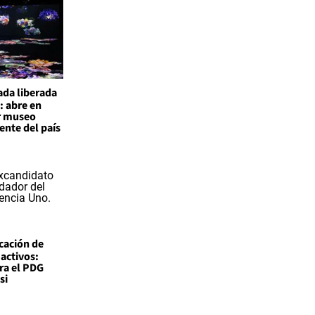
ada liberada
: abre en
r museo
nte del país
icación de
 activos:
ra el PDG
si