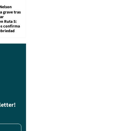
Nelson
a grave tras
ar
en Ruta 5:
os confirma
ebriedad
letter!