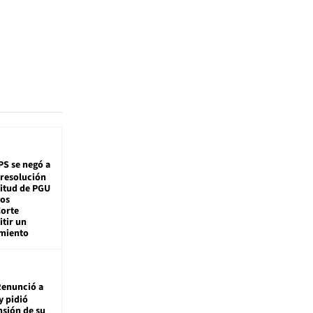
PS se negó a
 resolución
citud de PGU
tos
Corte
tir un
miento
enunció a
y pidió
nsión de su