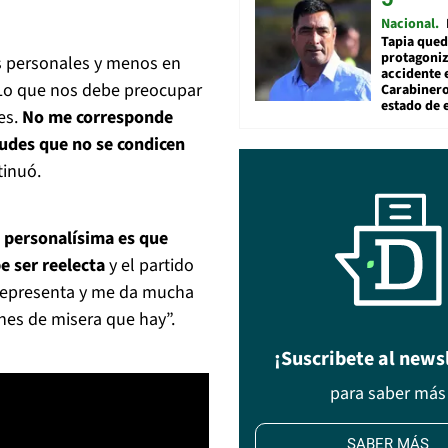
Nacional
Tapia qued
protagoniz
s personales y menos en
accidente 
. Lo que nos debe preocupar
Carabiner
estado de 
es.
No me corresponde
tudes que no se condicen
tinuó.
 personalísima es que
e ser reelecta
y el partido
 representa y me da mucha
nes de misera que hay”.
¡Suscribete al news
para saber más
SABER MÁS