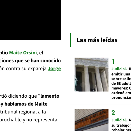
Las más leídas
plio
Maite Orsini
, el
aciones que se han conocido
ión contra su expareja
Jorge
Judicial
I
emitir una
sobre soli
de 68 adul
mayores: 
ordenó emi
rtió diciendo que “
lamento
pronuncia
oy hablamos de Maite
tribunal regional a la
prochable y no representa
Judicial
R
su trabajo 
rebajar pe