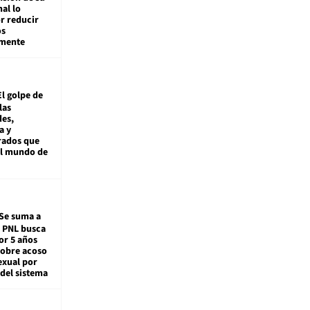
nal lo
r reducir
os
amente
El golpe de
las
es,
a y
rados que
al mundo de
Se suma a
: PNL busca
or 5 años
sobre acoso
exual por
del sistema