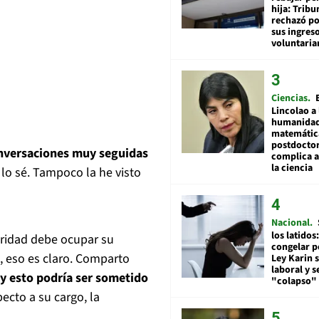
hija: Tribu
rechazó po
sus ingres
voluntari
Ciencias
Lincolao a 
humanidad
matemátic
postdocto
onversaciones muy seguidas
complica 
la ciencia
lo sé. Tampoco la he visto
Nacional
los latidos
oridad debe ocupar su
congelar p
, eso es claro. Comparto
Ley Karin 
laboral y s
 y esto podría ser sometido
"colapso" 
pecto a su cargo, la