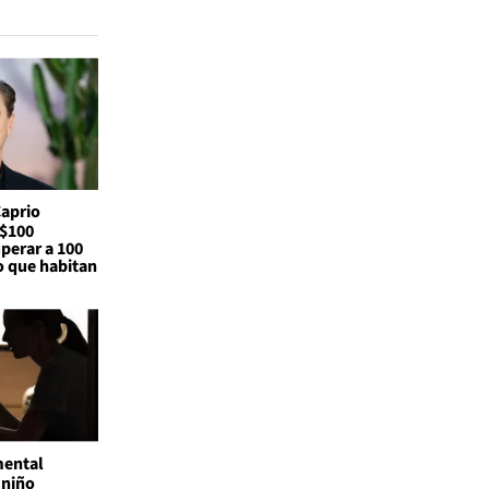
Caprio
S$100
perar a 100
o que habitan
mental
 niño