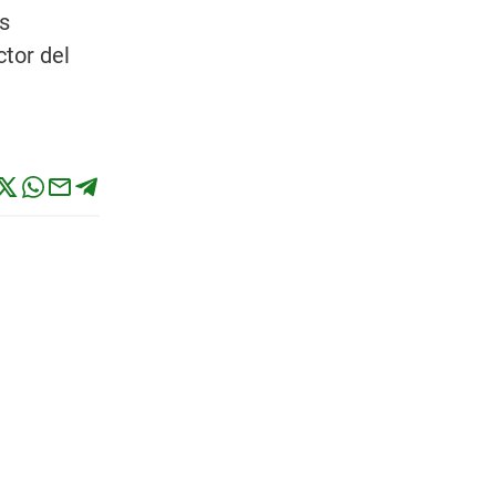
s
tor del