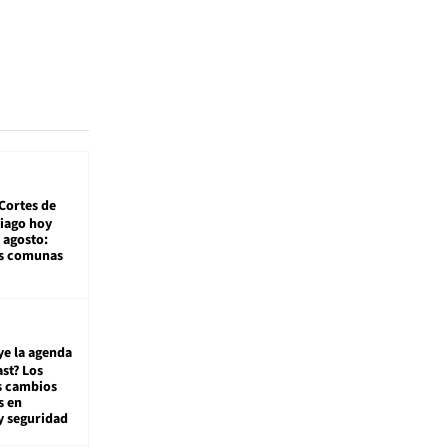
Cortes de
tiago hoy
 agosto:
as comunas
ye la agenda
st? Los
s cambios
s en
y seguridad