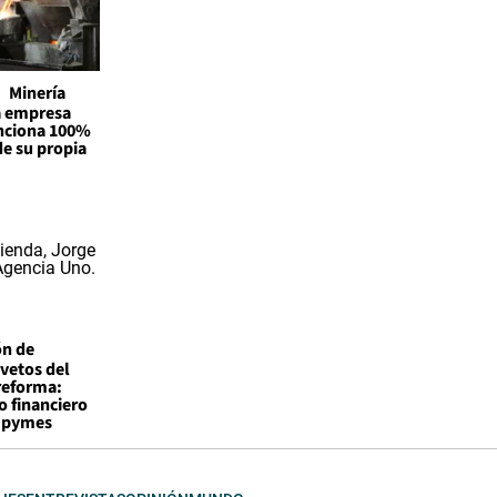
Minería
la empresa
unciona 100%
de su propia
ón de
vetos del
reforma:
o financiero
a pymes