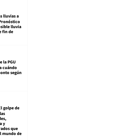
s lluvias a
Pronóstico
sible lluvia
e fin de
e la PGU
sa cuándo
monto según
El golpe de
las
es,
a y
rados que
al mundo de