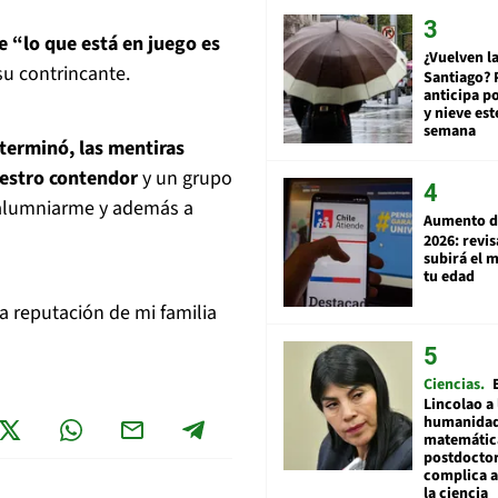
e “lo que está en juego es
¿Vuelven la
su contrincante.
Santiago? 
anticipa po
y nieve est
semana
terminó, las mentiras
uestro contendor
y un grupo
calumniarme y además a
Aumento d
2026: revi
subirá el 
tu edad
a reputación de mi familia
Ciencias
Lincolao a 
humanidad
matemátic
postdocto
complica 
la ciencia