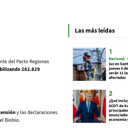
Las más leídas
Nacional
ante del Pacto Regiones
luz en San
abilizando 282.829
jueves 6 de
serán 11 l
afectadas
¿Qué inclu
ACOT de Ka
principale
tensión
y las declaraciones
anunciado
l Biobío.
economía 