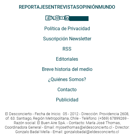
REPORTAJES
ENTREVISTAS
OPINIÓN
MUNDO
Política de Privacidad
Suscripción Newsletter
RSS
Editoriales
Breve historia del medio
¿Quiénes Somos?
Contacto
Publicidad
El Desconcierto - Fecha de Inicio: 05 - 2012 - Dirección: Providencia 2608,
of. 63. Santiago, Región Metropolitana, Chile - Teléfono: (+569) 67899269 -
Razón social: El Buen Aire SpA. - Contacto: María José Thomas,
Coordinadora General - Email:
mjosethomas@eldesconcierto.cl
- Director:
Gonzalo Badal Mella - Email:
gonzalobadal@eldesconcierto.cl